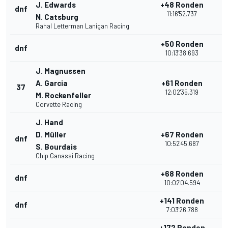
J. Edwards
+48 Ronden
dnf
2
11:16'52.737
N. Catsburg
Rahal Letterman Lanigan Racing
+50 Ronden
dnf
1
10:13'38.693
J. Magnussen
A. Garcia
+61 Ronden
37
2
12:02'35.319
M. Rockenfeller
Corvette Racing
J. Hand
D. Müller
+67 Ronden
dnf
2
10:52'45.687
S. Bourdais
Chip Ganassi Racing
+68 Ronden
dnf
1
10:02'04.594
+141 Ronden
dnf
1
7:03'26.788
+172 Ronden