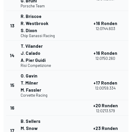
G. Bruni
Porsche Team
R. Briscoe
R. Westbrook
+16 Ronden
13
2
12:01'44.603
S. Dixon
Chip Ganassi Racing
T. Vilander
J. Calado
+16 Ronden
14
2
12:01'50.260
A. Pier Guidi
Risi Competizione
O. Gavin
T. Milner
+17 Ronden
15
2
12:00'59.334
M. Fassler
Corvette Racing
+20 Ronden
16
2
12:02'13.579
B. Sellers
M. Snow
+23 Ronden
17
3