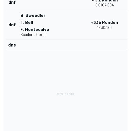
dnf
1
6:01'04.094
B. Sweedler
T. Bell
+335 Ronden
dnf
1
18'30.180
F. Montecalvo
Scuderia Corsa
dns
1