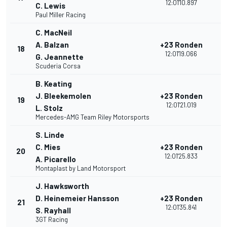
12:01'10.897
C. Lewis
Paul Miller Racing
C. MacNeil
A. Balzan
+23 Ronden
18
3
12:01'19.066
G. Jeannette
Scuderia Corsa
B. Keating
J. Bleekemolen
+23 Ronden
19
3
12:01'21.019
L. Stolz
Mercedes-AMG Team Riley Motorsports
S. Linde
C. Mies
+23 Ronden
20
2
12:01'25.833
A. Picarello
Montaplast by Land Motorsport
J. Hawksworth
D. Heinemeier Hansson
+23 Ronden
21
2
12:01'35.841
S. Rayhall
3GT Racing