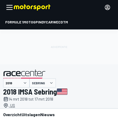
FORMULE 1
MOTOGP
INDYCAR
WEC
DTM
SEBRING
gepresenteerd door
2018 IMSA Sebring
14 mrt 2018 tot 17 mrt 2018
, US
Overzicht
Uitslagen
Nieuws