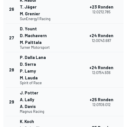
K. Habul
T. Jäger
+23 Ronden
26
2
12:02'12.785
M. Grenier
SunEnergy1 Racing
D. Yount
D. Machavern
+24 Ronden
27
2
12:00'43.687
M. Palttala
Turner Motorsport
P. Dalla Lana
D. Serra
+24 Ronden
28
1
P. Lamy
12:01'54.936
M. Lauda
Spirit of Race
J. Potter
A. Lally
+25 Ronden
29
1
12:01'09.012
A. Davis
Magnus Racing
K. Koch