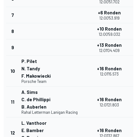
12:00'51.702
+6 Ronden
7
2
12:00'53.919
+10 Ronden
8
2
12:00'59.032
+13 Ronden
9
2
12:01'04.409
P. Pilet
N. Tandy
+16 Ronden
10
3
12:01'15.573
F. Makowiecki
Porsche Team
A. Sims
C. de Phillippi
+16 Ronden
11
3
12:01'21.803
B. Auberlen
Rahal Letterman Lanigan Racing
L. Vanthoor
E. Bamber
+16 Ronden
12
3
12:01'32.867