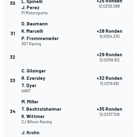
+25 Ronden
L. Spinelli
30
1
12:02'26.088
J. Perez
P1 Motorsports
D. Baumann
K. Marcelli
+28 Ronden
31
1
12:01'04.270
P. Frommenwiler
3GT Racing
+29 Ronden
32
2
12:00'58.912
C. Gilsinger
R. Eversley
+32 Ronden
33
1
12:02'19.681
T. Dyer
HART
M. Miller
T. Bechtolsheimer
+35 Ronden
34
1
12:02'37.708
K. Wittmer
CJ Wilson Racing
J. Krohn