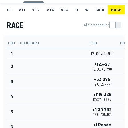
DL
VT1
VT2
VT3
VT4
Q
W
GRID
RACE
RACE
Alle statistieken
POS
COUREURS
TIJD
PUN
1
12:00'34.369
3
+12.427
2
3
12:00'46.796
+53.075
3
3
12:01'27.444
+1'16.328
4
2
12:01'50.697
+1'30.732
5
2
12:02'05.101
+1 Ronde
6
2