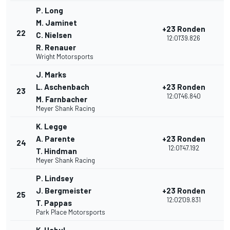
P. Long
M. Jaminet
+23 Ronden
22
2
C. Nielsen
12:01'39.826
R. Renauer
Wright Motorsports
J. Marks
L. Aschenbach
+23 Ronden
23
2
12:01'46.840
M. Farnbacher
Meyer Shank Racing
K. Legge
A. Parente
+23 Ronden
24
2
12:01'47.192
T. Hindman
Meyer Shank Racing
P. Lindsey
J. Bergmeister
+23 Ronden
25
2
12:02'09.831
T. Pappas
Park Place Motorsports