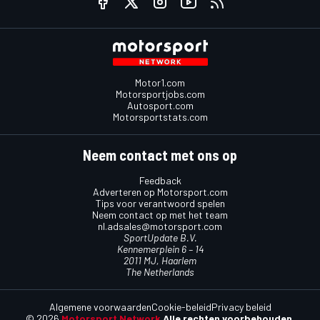
Motor1.com
Motorsportjobs.com
Autosport.com
Motorsportstats.com
Neem contact met ons op
Feedback
Adverteren op Motorsport.com
Tips voor verantwoord spelen
Neem contact op met het team
nl.adsales@motorsport.com
SportUpdate B.V.
Kennemerplein 6 – 14
2011 MJ, Haarlem
The Netherlands
Algemene voorwaarden
Cookie-beleid
Privacy beleid
© 2026
Motorsport Network
Alle rechten voorbehouden.