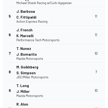
Michael Shank Racing w/Curb-Agajanian
J. Barbosa
5
11
C. Fittipaldi
Action Express Racing
J. French
6
11
K. Marcelli
Performance Tech Motorsports
T. Nunez
7
10
J. Bomarito
Mazda Motorsports
M. Goikhberg
8
7
S. Simpson
JDC/Miller Motorsports
T. Long
9
10
J. Miller
Mazda Motorsports
R. Alon