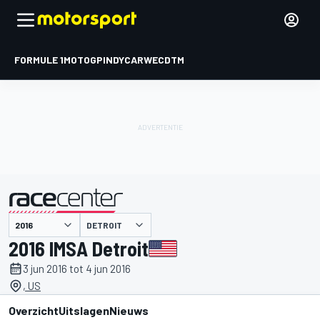
FORMULE 1
MOTOGP
INDYCAR
WEC
DTM
DETROIT
gepresenteerd door
2016 IMSA Detroit
3 jun 2016 tot 4 jun 2016
, US
Overzicht
Uitslagen
Nieuws