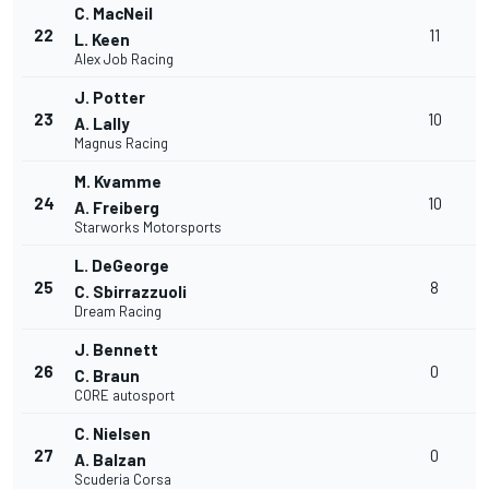
C. MacNeil
22
11
L. Keen
Alex Job Racing
J. Potter
23
10
A. Lally
Magnus Racing
M. Kvamme
24
10
A. Freiberg
Starworks Motorsports
L. DeGeorge
+
25
8
C. Sbirrazzuoli
Dream Racing
J. Bennett
26
0
C. Braun
CORE autosport
C. Nielsen
27
0
A. Balzan
Scuderia Corsa