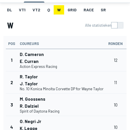
DL
VT1
VT2
Q
W
GRID
RACE
SR
W
Alle statistieken
POS
COUREURS
RONDEN
T
D. Cameron
1
12
1
E. Curran
Action Express Racing
R. Taylor
2
11
J. Taylor
No. 10 Konica Minolta Corvette DP for Wayne Taylor
M. Goossens
3
10
R. Dalziel
Spirit of Daytona Racing
O. Negri Jr
4
10
K. Legge