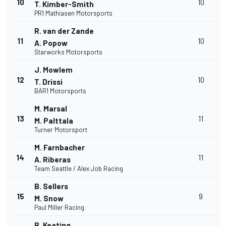
10
10
T. Kimber-Smith
PR1 Mathiasen Motorsports
R. van der Zande
11
10
A. Popow
Starworks Motorsports
J. Mowlem
12
10
T. Drissi
BAR1 Motorsports
M. Marsal
13
11
M. Palttala
Turner Motorsport
M. Farnbacher
14
11
A. Riberas
Team Seattle / Alex Job Racing
B. Sellers
15
9
M. Snow
Paul Miller Racing
B. Keating