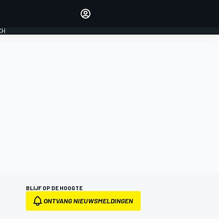
Laat je horen met de
reactiemodule
CH
LOGIN
EDITIE
NEDERLAND
BLIJF OP DE HOOGTE
ONTVANG NIEUWSMELDINGEN