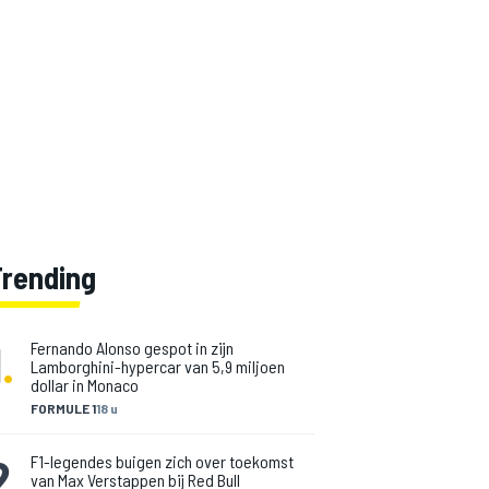
Trending
1
.
Fernando Alonso gespot in zijn
Lamborghini-hypercar van 5,9 miljoen
dollar in Monaco
FORMULE 1
18 u
2
.
F1-legendes buigen zich over toekomst
van Max Verstappen bij Red Bull