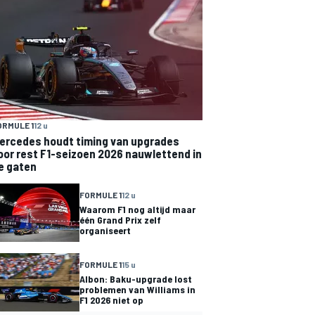
ORMULE 1
12 u
ercedes houdt timing van upgrades
oor rest F1-seizoen 2026 nauwlettend in
e gaten
FORMULE 1
12 u
Waarom F1 nog altijd maar
één Grand Prix zelf
organiseert
FORMULE 1
15 u
Albon: Baku-upgrade lost
problemen van Williams in
F1 2026 niet op