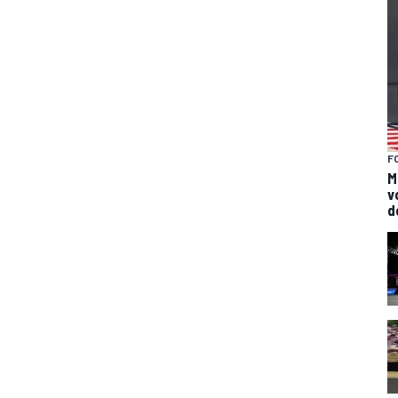
F
M
v
d