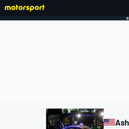
S
FORMULE 1
Ash