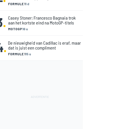
FORMULE 1
1 d
3
.
Casey Stoner: Francesco Bagnaia trok
aan het kortste eind na MotoGP-titels
MOTOGP
16 u
4
.
De nieuwigheid van Cadillac is eraf, maar
dat is juist een compliment
FORMULE 1
15 u