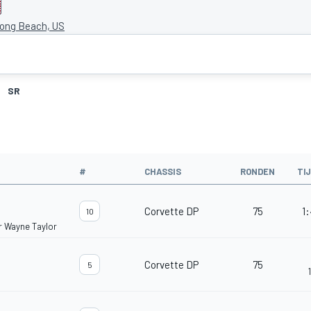
Long Beach, US
SR
#
CHASSIS
RONDEN
TI
Corvette DP
75
1:
10
or Wayne Taylor
Corvette DP
75
5