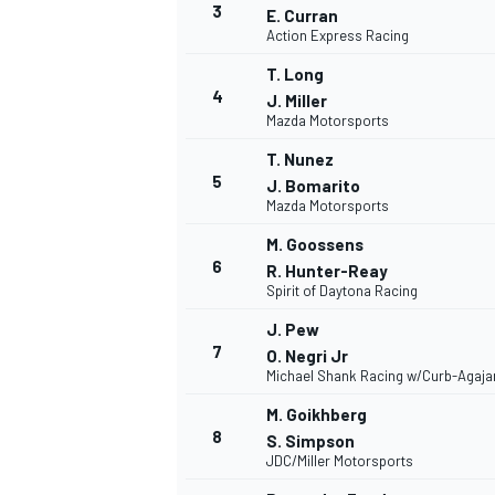
3
E. Curran
Action Express Racing
T. Long
INDYCAR
4
J. Miller
Mazda Motorsports
T. Nunez
5
J. Bomarito
Mazda Motorsports
M. Goossens
6
R. Hunter-Reay
Spirit of Daytona Racing
J. Pew
7
O. Negri Jr
Michael Shank Racing w/Curb-Agaja
M. Goikhberg
WEC
DTM
8
S. Simpson
JDC/Miller Motorsports