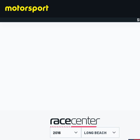
S
FORMULE 1
gepresenteerd door
LONG BEACH