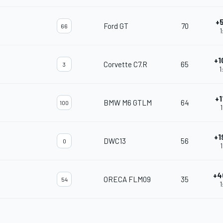
+
Ford GT
70
66
1
+1
Corvette C7.R
65
3
1
+1
BMW M6 GTLM
64
100
1
+1
DWC13
56
0
1
+4
ORECA FLM09
35
54
1