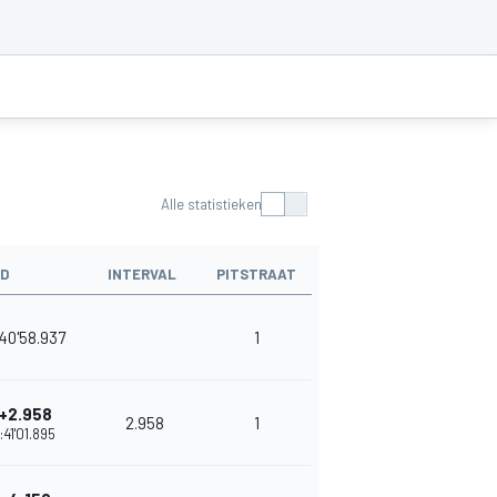
Alle statistieken
JD
INTERVAL
PITSTRAAT
PUNTEN
40'58.937
1
36
+2.958
2.958
1
33
1:41'01.895