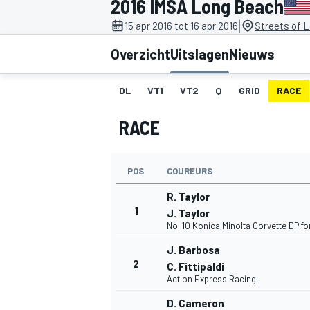
2016 IMSA Long Beach
|
15 apr 2016 tot 16 apr 2016
Streets of 
Overzicht
Uitslagen
Nieuws
DL
VT1
VT2
Q
GRID
RACE
RACE
MOTOGP
POS
COUREURS
R. Taylor
1
J. Taylor
No. 10 Konica Minolta Corvette DP f
J. Barbosa
2
C. Fittipaldi
Action Express Racing
D. Cameron