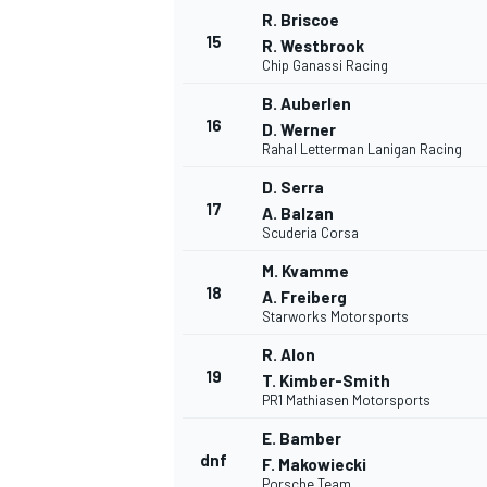
R. Briscoe
15
R. Westbrook
Chip Ganassi Racing
B. Auberlen
16
D. Werner
Rahal Letterman Lanigan Racing
D. Serra
17
A. Balzan
Scuderia Corsa
M. Kvamme
18
A. Freiberg
Starworks Motorsports
R. Alon
19
T. Kimber-Smith
PR1 Mathiasen Motorsports
E. Bamber
dnf
F. Makowiecki
Porsche Team