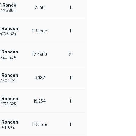
1 Ronde
2.140
1
33
:41'45.606
2 Ronden
1 Ronde
1
31
:40'28.324
2 Ronden
1'32.960
2
36
:42'01.284
2 Ronden
3.087
1
29
:42'04.371
2 Ronden
19.254
1
33
:42'23.625
3 Ronden
1 Ronde
1
31
1:41'11.842