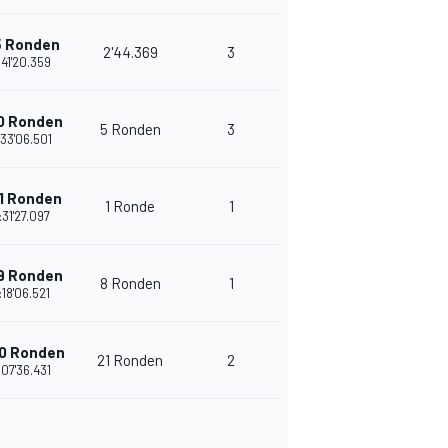
5 Ronden
2'44.369
3
24
:41'20.359
0 Ronden
5 Ronden
3
23
:33'06.501
1 Ronden
1 Ronde
1
22
:31'27.097
9 Ronden
8 Ronden
1
24
:18'06.521
0 Ronden
21 Ronden
2
25
:07'36.431