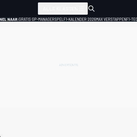
ALLE KLASSEN
NEL NAAR:
GRATIS GP-MANAGERSPEL
F1-KALENDER 2026
MAX VERSTAPPEN
F1-TE