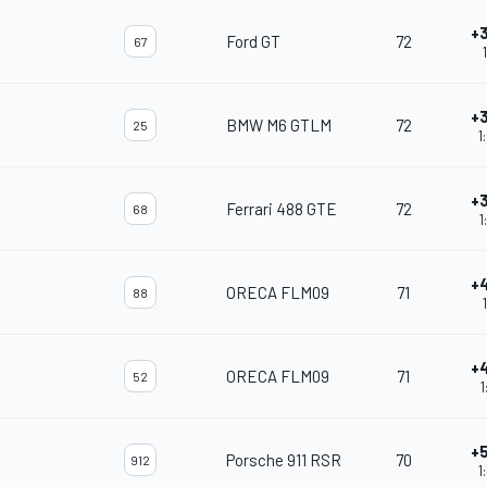
+
Ford GT
72
67
+
BMW M6 GTLM
72
25
1
+
Ferrari 488 GTE
72
68
1
+
ORECA FLM09
71
88
+
ORECA FLM09
71
52
1
+
Porsche 911 RSR
70
912
1