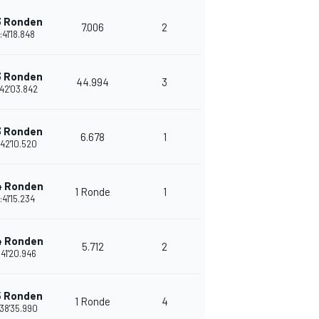
3 Ronden
7.006
2
29
1:41'18.848
3 Ronden
44.994
3
27
:42'03.842
3 Ronden
6.678
1
26
:42'10.520
4 Ronden
1 Ronde
1
27
1:41'15.234
4 Ronden
5.712
2
26
:41'20.946
5 Ronden
1 Ronde
4
25
:38'35.990