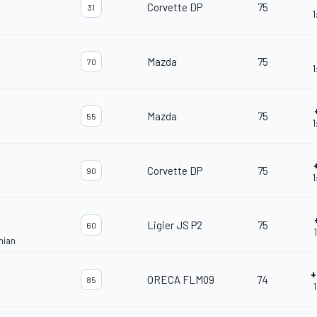
Corvette DP
75
31
1
Mazda
75
70
1
Mazda
75
55
1
Corvette DP
75
90
1
Ligier JS P2
75
60
nian
+
ORECA FLM09
74
85
1