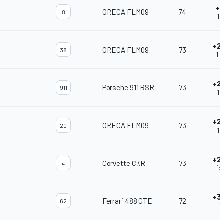
+
ORECA FLM09
74
8
1
+
ORECA FLM09
73
38
1
+
Porsche 911 RSR
73
911
1
+
ORECA FLM09
73
20
1
+
Corvette C7.R
73
4
1
+
Ferrari 488 GTE
72
62