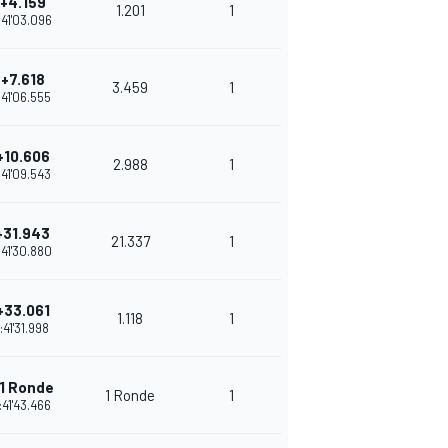
+4.159
1.201
1
31
:41'03.096
+7.618
3.459
1
29
:41'06.555
+10.606
2.988
1
27
:41'09.543
+31.943
21.337
1
26
:41'30.880
+33.061
1.118
1
25
1:41'31.998
1 Ronde
1 Ronde
1
36
:41'43.466