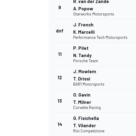
R. van der Zande
9
A. Popow
Starworks Motorsports
J. French
dnf
K. Marcelli
Performance Tech Motorsports
P. Pilet
11
N. Tandy
Porsche Team
J. Mowlem
12
T. Drissi
BAR1 Motorsports
O. Gavin
13
T. Milner
Corvette Racing
G. Fisichella
14
T. Vilander
Risi Competizione