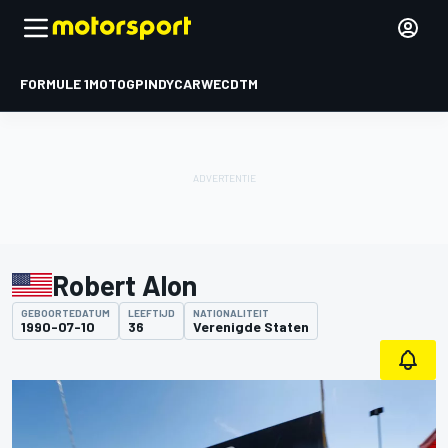
FORMULE 1
MOTOGP
INDYCAR
WEC
DTM
Robert Alon
GEBOORTEDATUM
LEEFTIJD
NATIONALITEIT
1990-07-10
36
Verenigde Staten