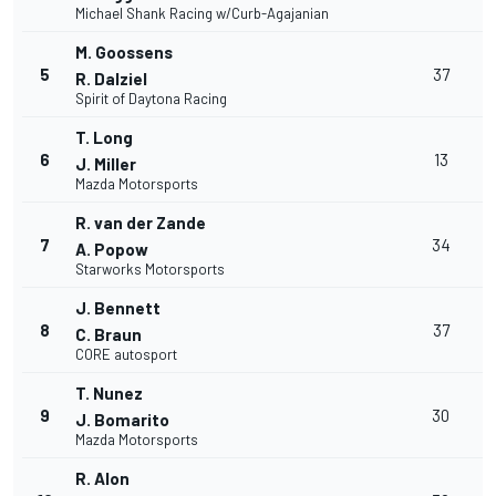
Michael Shank Racing w/Curb-Agajanian
M. Goossens
5
37
R. Dalziel
Spirit of Daytona Racing
T. Long
6
13
J. Miller
Mazda Motorsports
R. van der Zande
7
34
A. Popow
Starworks Motorsports
J. Bennett
8
37
C. Braun
CORE autosport
T. Nunez
9
30
J. Bomarito
Mazda Motorsports
R. Alon