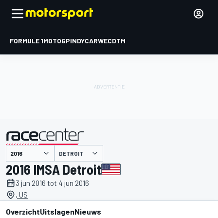
FORMULE 1
MOTOGP
INDYCAR
WEC
DTM
DETROIT
gepresenteerd door
2016 IMSA Detroit
3 jun 2016 tot 4 jun 2016
, US
Overzicht
Uitslagen
Nieuws