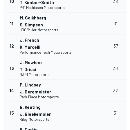
10
38
T. Kimber-Smith
PR1 Mathiasen Motorsports
M. Goikhberg
11
31
S. Simpson
JDC/Miller Motorsports
J. French
12
37
K. Marcelli
Performance Tech Motorsports
J. Mowlem
13
36
T. Drissi
BAR1 Motorsports
P. Lindsey
14
32
J. Bergmeister
Park Place Motorsports
B. Keating
15
31
J. Bleekemolen
Riley Motorsports
B. Curtis