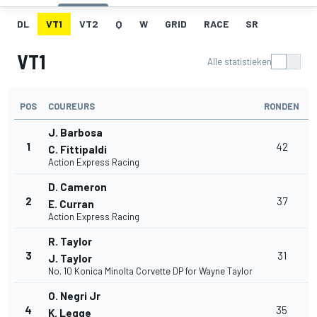
DL
VT1
VT2
Q
W
GRID
RACE
SR
VT1
Alle statistieken
POS
COUREURS
RONDEN
T
J. Barbosa
1
42
1
C. Fittipaldi
Action Express Racing
D. Cameron
2
37
E. Curran
Action Express Racing
R. Taylor
3
31
J. Taylor
No. 10 Konica Minolta Corvette DP for Wayne Taylor
O. Negri Jr
4
35
K. Legge