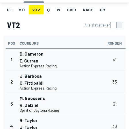
DL
VT1
VT2
Q
W
GRID
RACE
SR
VT2
Alle statistieken
POS
COUREURS
RONDEN
T
D. Cameron
1
41
1
E. Curran
Action Express Racing
J. Barbosa
2
33
C. Fittipaldi
Action Express Racing
M. Goossens
+
3
31
R. Dalziel
Spirit of Daytona Racing
R. Taylor
4
36
J. Taylor