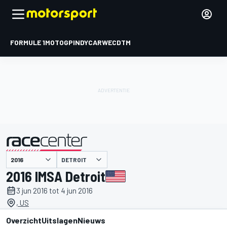
FORMULE 1
MOTOGP
INDYCAR
WEC
DTM
DETROIT
gepresenteerd door
2016 IMSA Detroit
3 jun 2016 tot 4 jun 2016
, US
Overzicht
Uitslagen
Nieuws