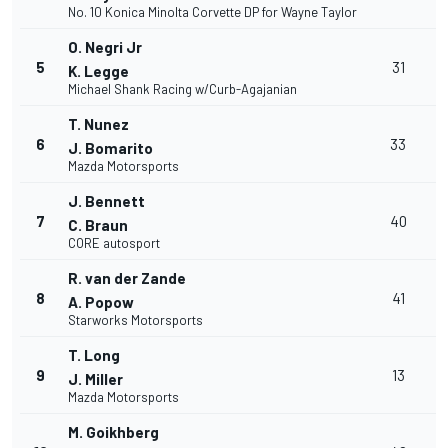
No. 10 Konica Minolta Corvette DP for Wayne Taylor
O. Negri Jr
5
31
K. Legge
1
Michael Shank Racing w/Curb-Agajanian
T. Nunez
6
33
J. Bomarito
1
Mazda Motorsports
J. Bennett
7
40
C. Braun
CORE autosport
R. van der Zande
8
41
A. Popow
Starworks Motorsports
T. Long
+
9
13
J. Miller
1
Mazda Motorsports
M. Goikhberg
+