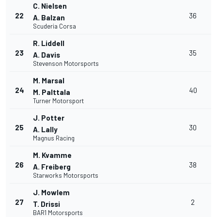
C. Nielsen
22
36
A. Balzan
Scuderia Corsa
R. Liddell
23
35
A. Davis
Stevenson Motorsports
M. Marsal
24
40
M. Palttala
Turner Motorsport
J. Potter
25
30
A. Lally
Magnus Racing
M. Kvamme
26
38
A. Freiberg
1
Starworks Motorsports
J. Mowlem
27
2
T. Drissi
BAR1 Motorsports