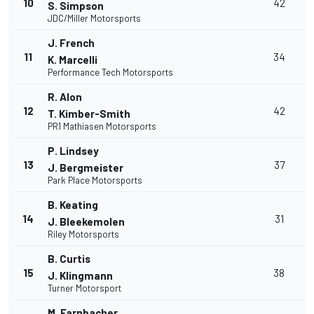
10
42
S. Simpson
JDC/Miller Motorsports
J. French
+
11
34
K. Marcelli
Performance Tech Motorsports
R. Alon
+
12
42
T. Kimber-Smith
PR1 Mathiasen Motorsports
P. Lindsey
13
37
J. Bergmeister
Park Place Motorsports
B. Keating
+
14
31
J. Bleekemolen
Riley Motorsports
B. Curtis
15
38
J. Klingmann
Turner Motorsport
M. Farnbacher