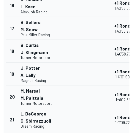
+1 Ronde
16
L. Keen
1:40'56.504
Alex Job Racing
B. Sellers
+1 Ronde
17
M. Snow
1:40'56.968
Paul Miller Racing
B. Curtis
+1 Ronde
18
J. Klingmann
1:40'58.767
Turner Motorsport
J. Potter
+1 Ronde
19
A. Lally
1:41'01.908
Magnus Racing
M. Marsal
+1 Ronde
20
M. Palttala
1:41'02.861
Turner Motorsport
L. DeGeorge
+1 Ronde
21
C. Sbirrazzuoli
1:41'09.720
Dream Racing