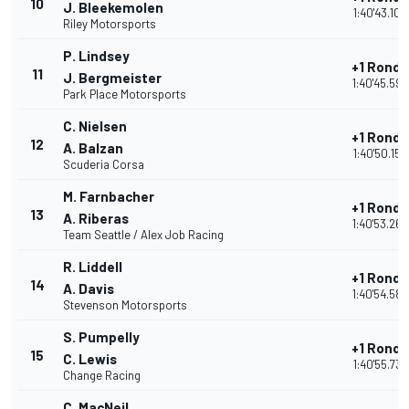
10
J. Bleekemolen
1:40'43.103
Riley Motorsports
P. Lindsey
+1 Ronde
11
J. Bergmeister
1:40'45.592
Park Place Motorsports
C. Nielsen
+1 Ronde
12
A. Balzan
1:40'50.153
Scuderia Corsa
M. Farnbacher
+1 Ronde
13
A. Riberas
1:40'53.263
Team Seattle / Alex Job Racing
R. Liddell
+1 Ronde
14
A. Davis
1:40'54.586
Stevenson Motorsports
S. Pumpelly
+1 Ronde
15
C. Lewis
1:40'55.735
Change Racing
C. MacNeil