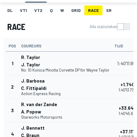
DL
VT1
VT2
Q
W
GRID
RACE
SR
RACE
Alle statistieken
POS
COUREURS
TIJD
R. Taylor
1
1:40'11.99
J. Taylor
No. 10 Konica Minolta Corvette DP for Wayne Taylor
J. Barbosa
+1.740
2
C. Fittipaldi
1:40'13.738
Action Express Racing
R. van der Zande
+33.643
3
A. Popow
1:40'45.641
Starworks Motorsports
J. Bennett
+37.117
4
C. Braun