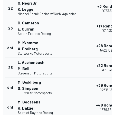
O. Negri Jr
+3 Ronde
22
K. Legge
1:40'53.315
Michael Shank Racing w/Curb-Agajanian
D. Cameron
+17 Rond
23
E. Curran
1:40'14.379
Action Express Racing
M. Kvamme
+28 Rond
dnf
A. Freiberg
54'28.029
Starworks Motorsports
L. Aschenbach
+32 Rond
25
M. Bell
1:40'51.388
Stevenson Motorsports
M. Goikhberg
+39 Rond
dnf
S. Simpson
1:23'18.132
JDC/Miller Motorsports
M. Goossens
+48 Rond
dnf
R. Dalziel
12'56.930
Spirit of Daytona Racing