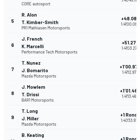
1:40'49.115
CORE autosport
R. Alon
+48.082
5
T. Kimber-Smith
1:41'00.080
PR1 Mathiasen Motorsports
J. French
+51.278
6
K. Marcelli
1:41'03.276
Performance Tech Motorsports
T. Nunez
+1'00.97
7
J. Bomarito
1:41'12.975
Mazda Motorsports
J. Mowlem
+1'01.46
8
T. Drissi
1:41'13.466
BAR1 Motorsports
T. Long
+1 Ronde
9
J. Miller
1:40'33.977
Mazda Motorsports
B. Keating
+1 Ronde