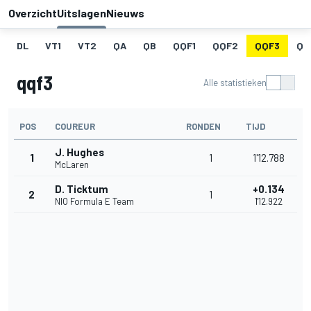
Overzicht
Uitslagen
Nieuws
DL
VT1
VT2
QA
QB
QQF1
QQF2
QQF3
QQ
qqf3
Alle statistieken
POS
COUREUR
RONDEN
TIJD
J. Hughes
1
1
1'12.788
McLaren
D. Ticktum
+0.134
2
1
NIO Formula E Team
1'12.922