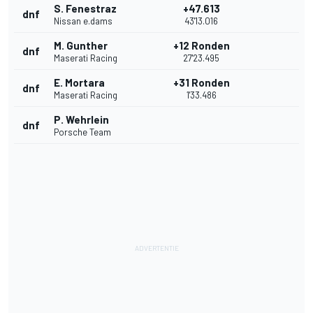
S. Fenestraz
+47.613
dnf
Nissan e.dams
43'13.016
M. Gunther
+12 Ronden
dnf
Maserati Racing
27'23.495
E. Mortara
+31 Ronden
dnf
Maserati Racing
1'33.486
P. Wehrlein
dnf
Porsche Team