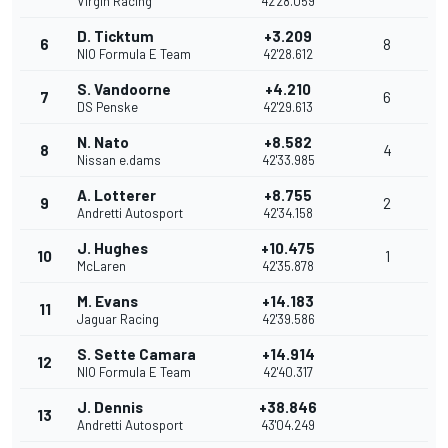
Virgin Racing
42'28.059
D. Ticktum
+3.209
6
8
NIO Formula E Team
42'28.612
S. Vandoorne
+4.210
7
6
DS Penske
42'29.613
N. Nato
+8.582
8
4
Nissan e.dams
42'33.985
A. Lotterer
+8.755
9
2
Andretti Autosport
42'34.158
J. Hughes
+10.475
10
1
McLaren
42'35.878
M. Evans
+14.183
11
Jaguar Racing
42'39.586
S. Sette Camara
+14.914
12
NIO Formula E Team
42'40.317
J. Dennis
+38.846
13
Andretti Autosport
43'04.249