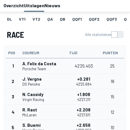
Overzicht
Uitslagen
Nieuws
DL
VT1
VT2
QA
QB
QQF1
QQF2
QQF3
QQ
RACE
Alle statistieken
POS
COUREUR
TIJD
PUNTEN
A. Felix da Costa
1
42'25.403
25
Porsche Team
J. Vergne
+0.281
2
18
DS Penske
42'25.684
N. Cassidy
+1.808
3
15
Virgin Racing
42'27.211
R. Rast
+2.208
4
12
McLaren
42'27.611
S. Buemi
+2.656
5
10