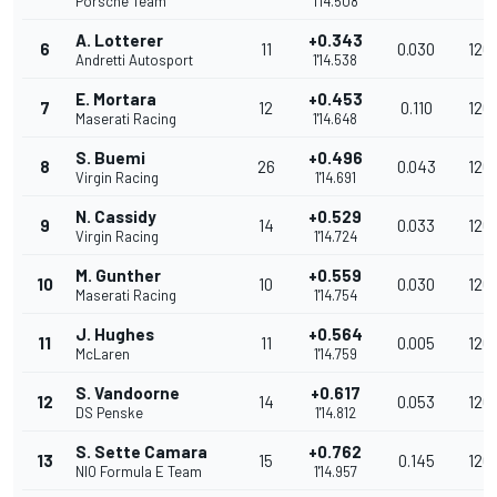
Porsche Team
1'14.508
A. Lotterer
+0.343
6
11
0.030
126
Andretti Autosport
1'14.538
E. Mortara
+0.453
7
12
0.110
126
Maserati Racing
1'14.648
S. Buemi
+0.496
8
26
0.043
126
Virgin Racing
1'14.691
N. Cassidy
+0.529
9
14
0.033
126
Virgin Racing
1'14.724
M. Gunther
+0.559
10
10
0.030
126
Maserati Racing
1'14.754
J. Hughes
+0.564
11
11
0.005
126
McLaren
1'14.759
S. Vandoorne
+0.617
12
14
0.053
126
DS Penske
1'14.812
S. Sette Camara
+0.762
13
15
0.145
126.
NIO Formula E Team
1'14.957