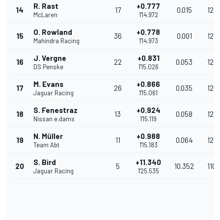
R. Rast
+0.777
14
17
0.015
126.
McLaren
1'14.972
O. Rowland
+0.778
15
36
0.001
126.
Mahindra Racing
1'14.973
J. Vergne
+0.831
16
22
0.053
126.
DS Penske
1'15.026
M. Evans
+0.866
17
26
0.035
126.
Jaguar Racing
1'15.061
S. Fenestraz
+0.924
18
13
0.058
125
Nissan e.dams
1'15.119
N. Müller
+0.988
19
11
0.064
125
Team Abt
1'15.183
S. Bird
+11.340
20
5
10.352
110.
Jaguar Racing
1'25.535