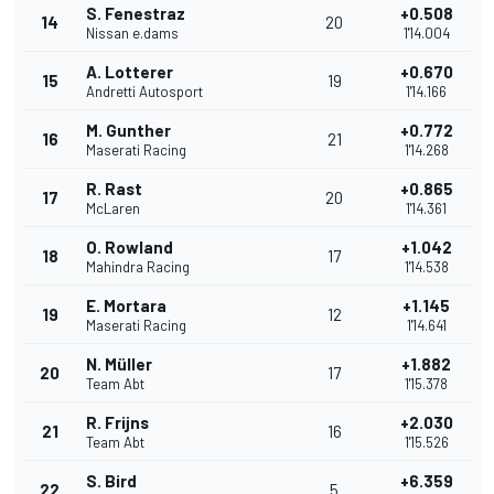
S. Fenestraz
+0.508
14
20
Nissan e.dams
1'14.004
A. Lotterer
+0.670
15
19
Andretti Autosport
1'14.166
M. Gunther
+0.772
16
21
Maserati Racing
1'14.268
R. Rast
+0.865
17
20
McLaren
1'14.361
O. Rowland
+1.042
18
17
Mahindra Racing
1'14.538
E. Mortara
+1.145
19
12
Maserati Racing
1'14.641
N. Müller
+1.882
20
17
Team Abt
1'15.378
R. Frijns
+2.030
21
16
Team Abt
1'15.526
S. Bird
+6.359
22
5