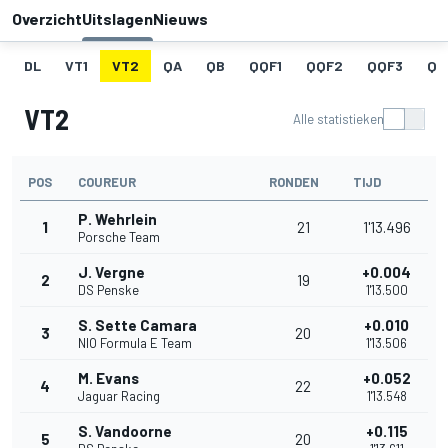
Overzicht
Uitslagen
Nieuws
DL
VT1
VT2
QA
QB
QQF1
QQF2
QQF3
QQ
VT2
Alle statistieken
POS
COUREUR
RONDEN
TIJD
P. Wehrlein
1
21
1'13.496
Porsche Team
J. Vergne
+0.004
2
19
DS Penske
1'13.500
S. Sette Camara
+0.010
3
20
NIO Formula E Team
1'13.506
M. Evans
+0.052
4
22
Jaguar Racing
1'13.548
S. Vandoorne
+0.115
5
20