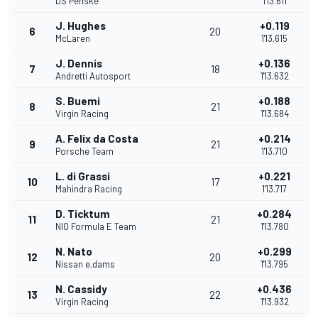
DS Penske
1'13.611
J. Hughes
+0.119
6
20
McLaren
1'13.615
J. Dennis
+0.136
7
18
Andretti Autosport
1'13.632
S. Buemi
+0.188
8
21
Virgin Racing
1'13.684
A. Felix da Costa
+0.214
9
21
Porsche Team
1'13.710
L. di Grassi
+0.221
10
17
Mahindra Racing
1'13.717
D. Ticktum
+0.284
11
21
NIO Formula E Team
1'13.780
N. Nato
+0.299
12
20
Nissan e.dams
1'13.795
N. Cassidy
+0.436
13
22
Virgin Racing
1'13.932