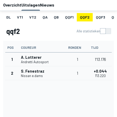
Overzicht
Uitslagen
Nieuws
DL
VT1
VT2
QA
QB
QQF1
QQF2
QQF3
QQ
qqf2
Alle statistieken
POS
COUREUR
RONDEN
TIJD
A. Lotterer
1
1
1'13.176
Andretti Autosport
S. Fenestraz
+0.044
2
1
Nissan e.dams
1'13.220