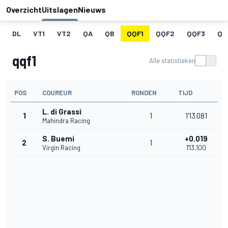
Overzicht
Uitslagen
Nieuws
DL
VT1
VT2
QA
QB
QQF1
QQF2
QQF3
QQ
qqf1
Alle statistieken
POS
COUREUR
RONDEN
TIJD
L. di Grassi
1
1
1'13.081
Mahindra Racing
S. Buemi
+0.019
2
1
Virgin Racing
1'13.100