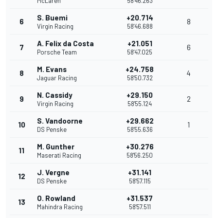
McLaren
58'46.263
S. Buemi
+20.714
6
8
Virgin Racing
58'46.688
A. Felix da Costa
+21.051
7
6
Porsche Team
58'47.025
M. Evans
+24.758
8
4
Jaguar Racing
58'50.732
N. Cassidy
+29.150
9
2
Virgin Racing
58'55.124
S. Vandoorne
+29.662
10
1
DS Penske
58'55.636
M. Gunther
+30.276
11
Maserati Racing
58'56.250
J. Vergne
+31.141
12
DS Penske
58'57.115
O. Rowland
+31.537
13
Mahindra Racing
58'57.511