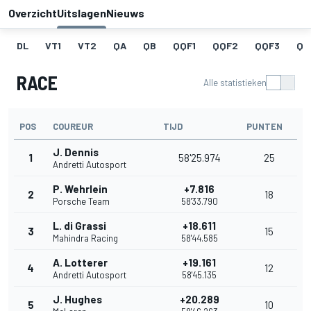
Overzicht
Uitslagen
Nieuws
DL
VT1
VT2
QA
QB
QQF1
QQF2
QQF3
QQ
RACE
Alle statistieken
POS
COUREUR
TIJD
PUNTEN
J. Dennis
1
58'25.974
25
Andretti Autosport
P. Wehrlein
+7.816
2
18
Porsche Team
58'33.790
L. di Grassi
+18.611
3
15
Mahindra Racing
58'44.585
A. Lotterer
+19.161
4
12
Andretti Autosport
58'45.135
J. Hughes
+20.289
5
10