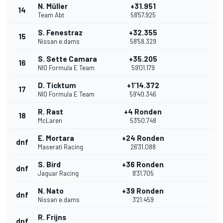
N. Müller
+31.951
14
Team Abt
58'57.925
S. Fenestraz
+32.355
15
Nissan e.dams
58'58.329
S. Sette Camara
+35.205
16
NIO Formula E Team
59'01.179
D. Ticktum
+1'14.372
17
NIO Formula E Team
59'40.346
R. Rast
+4 Ronden
18
McLaren
53'50.748
E. Mortara
+24 Ronden
dnf
Maserati Racing
26'31.088
S. Bird
+36 Ronden
dnf
Jaguar Racing
8'31.705
N. Nato
+39 Ronden
dnf
Nissan e.dams
3'21.459
R. Frijns
dnf