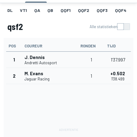
DL
VT1
QA
QB
QQF1
QQF2
QQF3
QQF4
Q
qsf2
Alle statistieken
POS
COUREUR
RONDEN
TIJD
J. Dennis
1
1
1'37.997
Andretti Autosport
M. Evans
+0.502
2
1
Jaguar Racing
1'38.499