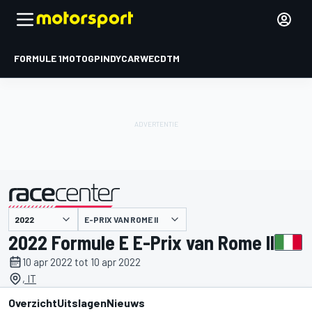
FORMULE 1
MOTOGP
INDYCAR
WEC
DTM
E-PRIX VAN ROME II
gepresenteerd door
2022 Formule E E-Prix van Rome II
10 apr 2022 tot 10 apr 2022
, IT
Overzicht
Uitslagen
Nieuws