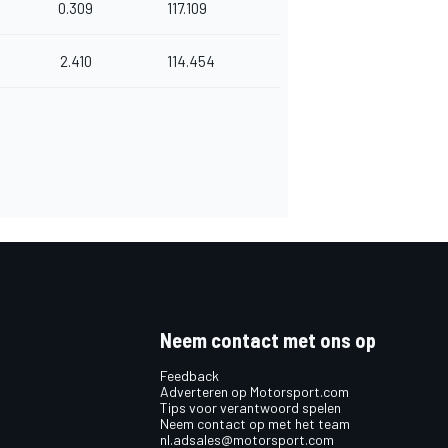
0.309
117.109
2.410
114.454
Neem contact met ons op
Feedback
Adverteren op Motorsport.com
Tips voor verantwoord spelen
Neem contact op met het team
nl.adsales@motorsport.com