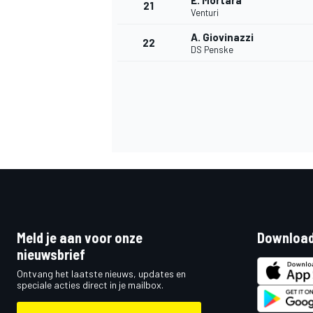
E. Mortara
21
Venturi
A. Giovinazzi
22
DS Penske
Meld je aan voor onze
Download
nieuwsbrief
Ontvang het laatste nieuws, updates en
speciale acties direct in je mailbox.