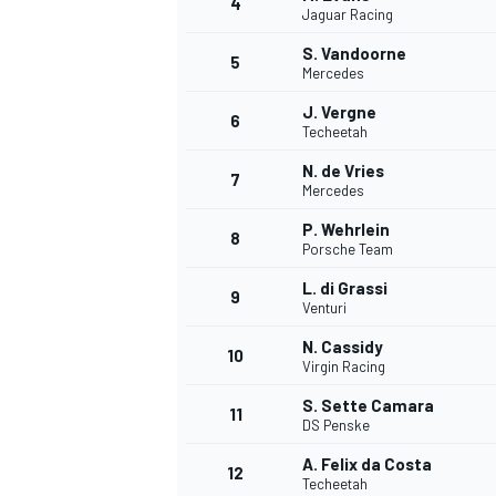
4
Jaguar Racing
S. Vandoorne
5
Mercedes
INDYCAR
J. Vergne
6
Techeetah
N. de Vries
7
Mercedes
P. Wehrlein
8
Porsche Team
L. di Grassi
9
Venturi
N. Cassidy
10
Virgin Racing
S. Sette Camara
11
WEC
DTM
DS Penske
A. Felix da Costa
12
Techeetah