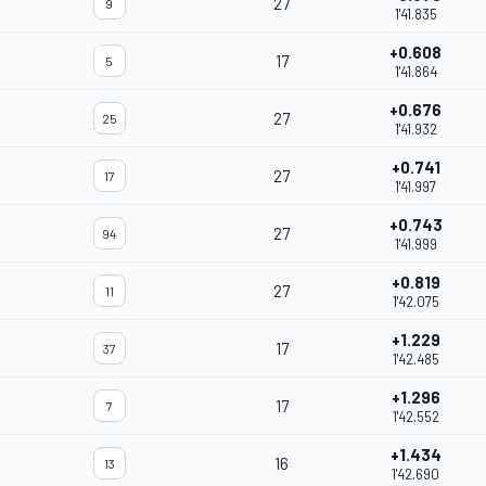
27
9
1'41.835
+0.608
17
5
1'41.864
+0.676
27
25
1'41.932
+0.741
27
17
1'41.997
+0.743
27
94
1'41.999
+0.819
27
11
1'42.075
+1.229
17
37
1'42.485
+1.296
17
7
1'42.552
+1.434
16
13
1'42.690