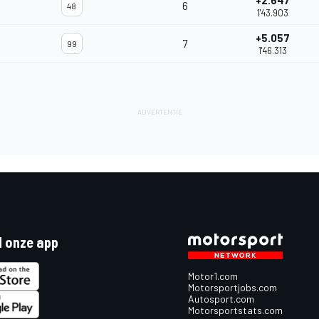
+2.647
6
48
1'43.903
+5.057
7
99
1'46.313
 onze app
Motor1.com
Motorsportjobs.com
Autosport.com
Motorsportstats.com