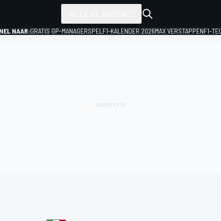
ALLE KLASSEN
NEL NAAR:
GRATIS GP-MANAGERSPEL
F1-KALENDER 2026
MAX VERSTAPPEN
F1-TE