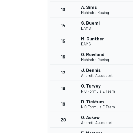
A. Sims
13
Mahindra Racing
S. Buemi
14
DAMS
M. Gunther
15
DAMS
O. Rowland
16
Mahindra Racing
J. Dennis
17
Andretti Autosport
O. Turvey
18
NIO Formula E Team
D. Ticktum
19
NIO Formula E Team
O. Askew
20
Andretti Autosport