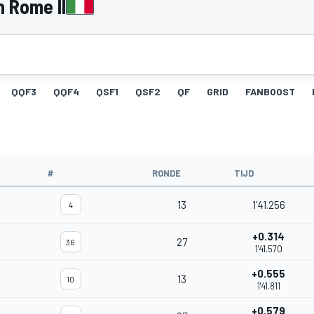
n Rome II
QQF3
QQF4
QSF1
QSF2
QF
GRID
FANBOOST
#
RONDE
TIJD
13
1'41.256
4
+0.314
27
36
1'41.570
+0.555
13
10
1'41.811
+0.579