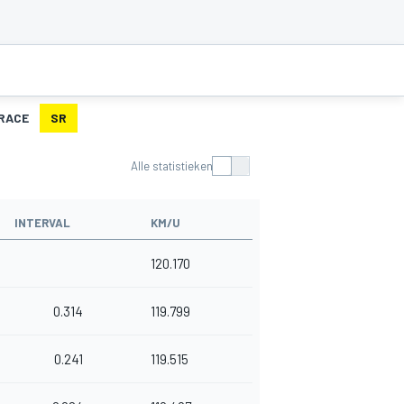
RACE
SR
Alle statistieken
INTERVAL
KM/U
120.170
0.314
119.799
0.241
119.515