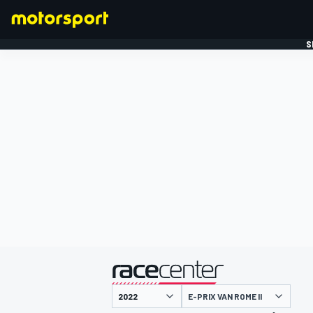
S
FORMULE 1
gepresenteerd door
E-PRIX VAN ROME II