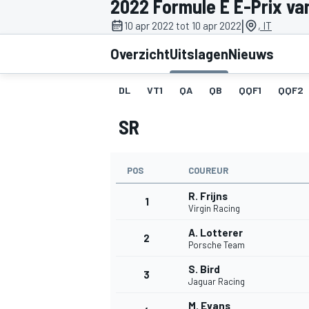
2022 Formule E E-Prix va
|
10 apr 2022 tot 10 apr 2022
, IT
Overzicht
Uitslagen
Nieuws
DL
VT1
QA
QB
QQF1
QQF2
SR
MOTOGP
POS
COUREUR
R. Frijns
1
Virgin Racing
A. Lotterer
2
Porsche Team
S. Bird
3
Jaguar Racing
M. Evans