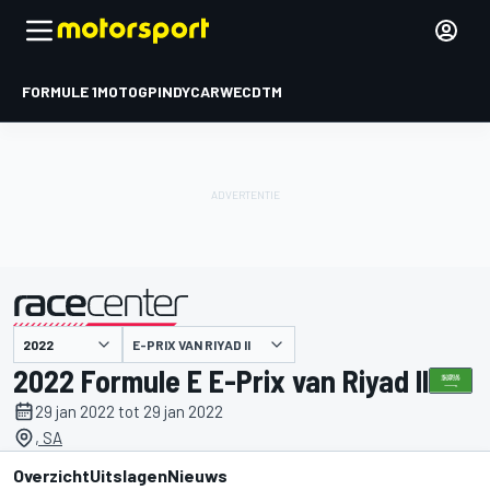
FORMULE 1
MOTOGP
INDYCAR
WEC
DTM
E-PRIX VAN RIYAD II
gepresenteerd door
2022 Formule E E-Prix van Riyad II
29 jan 2022 tot 29 jan 2022
, SA
Overzicht
Uitslagen
Nieuws