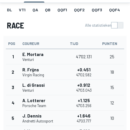
DL
VT1
QA
QB
QQF1
QQF2
QQF3
QQF4
Q
RACE
Alle statistieken
POS
COUREUR
TIJD
PUNTEN
E. Mortara
1
47'02.131
25
Venturi
R. Frijns
+0.451
2
18
Virgin Racing
47'02.582
L. di Grassi
+0.912
3
15
Venturi
47'03.043
A. Lotterer
+1.125
4
12
Porsche Team
47'03.256
J. Dennis
+1.646
5
10
Andretti Autosport
47'03.777