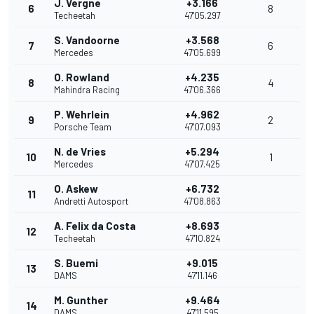
J. Vergne
+3.166
6
8
Techeetah
47'05.297
S. Vandoorne
+3.568
7
6
Mercedes
47'05.699
O. Rowland
+4.235
8
4
Mahindra Racing
47'06.366
P. Wehrlein
+4.962
9
2
Porsche Team
47'07.093
N. de Vries
+5.294
10
1
Mercedes
47'07.425
O. Askew
+6.732
11
Andretti Autosport
47'08.863
A. Felix da Costa
+8.693
12
Techeetah
47'10.824
S. Buemi
+9.015
13
DAMS
47'11.146
M. Gunther
+9.464
14
DAMS
47'11.595