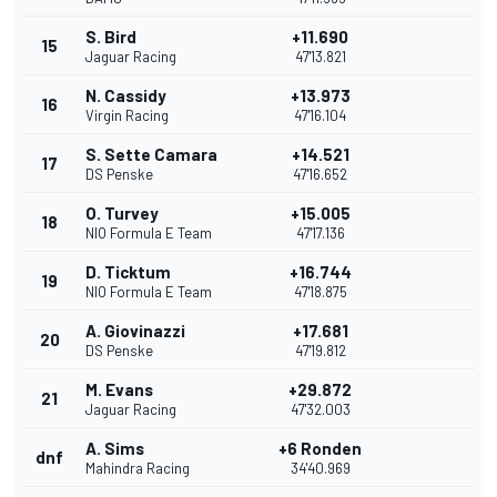
S. Bird
+11.690
15
Jaguar Racing
47'13.821
N. Cassidy
+13.973
16
Virgin Racing
47'16.104
S. Sette Camara
+14.521
17
DS Penske
47'16.652
O. Turvey
+15.005
18
NIO Formula E Team
47'17.136
D. Ticktum
+16.744
19
NIO Formula E Team
47'18.875
A. Giovinazzi
+17.681
20
DS Penske
47'19.812
M. Evans
+29.872
21
Jaguar Racing
47'32.003
A. Sims
+6 Ronden
dnf
Mahindra Racing
34'40.969