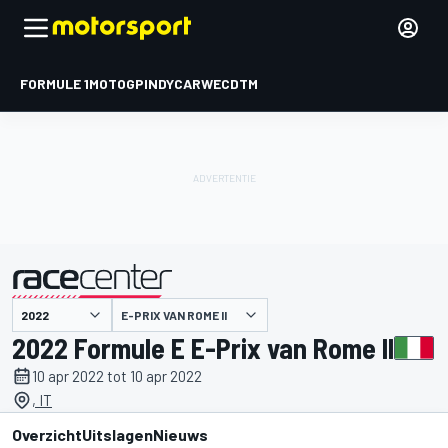
FORMULE 1
MOTOGP
INDYCAR
WEC
DTM
E-PRIX VAN ROME II
gepresenteerd door
2022 Formule E E-Prix van Rome II
10 apr 2022 tot 10 apr 2022
, IT
Overzicht
Uitslagen
Nieuws