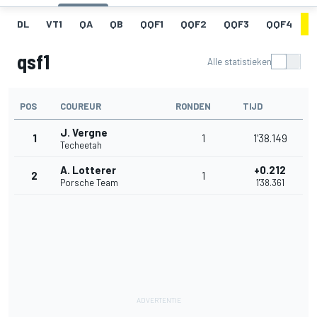
DL
VT1
QA
QB
QQF1
QQF2
QQF3
QQF4
Q
qsf1
Alle statistieken
POS
COUREUR
RONDEN
TIJD
J. Vergne
1
1
1'38.149
Techeetah
A. Lotterer
+0.212
2
1
Porsche Team
1'38.361