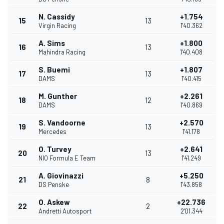
N. Cassidy
+1.754
15
13
Virgin Racing
1'40.362
A. Sims
+1.800
16
13
Mahindra Racing
1'40.408
S. Buemi
+1.807
17
13
DAMS
1'40.415
M. Gunther
+2.261
18
12
DAMS
1'40.869
S. Vandoorne
+2.570
19
13
Mercedes
1'41.178
O. Turvey
+2.641
20
13
NIO Formula E Team
1'41.249
A. Giovinazzi
+5.250
21
8
DS Penske
1'43.858
O. Askew
+22.736
22
2
Andretti Autosport
2'01.344