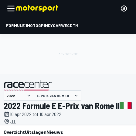
FORMULE 1
MOTOGP
INDYCAR
WEC
DTM
E-PRIX VAN ROME II
gepresenteerd door
2022 Formule E E-Prix van Rome II
10 apr 2022 tot 10 apr 2022
, IT
Overzicht
Uitslagen
Nieuws