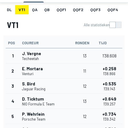
DL
VT1
QA
QB
QQF1
QQF2
QQF3
QQF4
Q
VT1
Alle statistieken
POS
COUREUR
RONDEN
TIJD
J. Vergne
1
13
1'38.608
Techeetah
E. Mortara
+0.258
2
11
Venturi
1'38.866
S. Bird
+0.535
3
12
Jaguar Racing
1'39.143
D. Ticktum
+0.649
4
13
NIO Formula E Team
1'39.257
P. Wehrlein
+0.734
5
12
Porsche Team
1'39.342