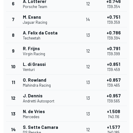
A. Lotterer
+0.746
6
12
Porsche Team
1'39.354
M. Evans
+0.751
7
14
Jaguar Racing
1'39.359
A. Felix da Costa
+0.786
8
13
Techeetah
1'39.394
R. Frijns
+0.791
9
12
Virgin Racing
1'39.399
L. di Grassi
+0.851
10
12
Venturi
1'39.459
O. Rowland
+0.857
11
13
Mahindra Racing
1'39.465
J. Dennis
+0.957
12
13
Andretti Autosport
1'39.565
N. de Vries
+1.508
13
13
Mercedes
1'40.116
S. Sette Camara
+1.577
14
12
DS Penske
1'40.185