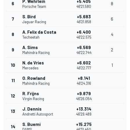
P. Wehrlein
+5.405
6
8
Porsche Team
46'21.580
S. Bird
+5.683
7
6
Jaguar Racing
46'21.858
A. Felix da Costa
+6.400
8
4
Techeetah
46'22.575
A. Sims
+6.569
9
2
Mahindra Racing
46'22.744
N. de Vries
+6.602
10
1
Mercedes
46'22.777
O. Rowland
+8.141
11
Mahindra Racing
46'24.316
R. Frijns
+9.879
12
Virgin Racing
46'26.054
J. Dennis
+13.314
13
Andretti Autosport
46'29.489
S. Buemi
+15.275
14
DAMS
46'31.450