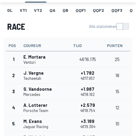
DL
VT1
VT2
QA
QB
QQF1
QQF2
QQF3
QQ
RACE
Alle statistieken
POS
COUREUR
TIJD
PUNTEN
E. Mortara
1
46'16.175
25
Venturi
J. Vergne
+1.782
2
18
Techeetah
46'17.957
S. Vandoorne
+1.987
3
15
Mercedes
46'18.162
A. Lotterer
+2.579
4
12
Porsche Team
46'18.754
M. Evans
+3.189
5
10
Jaguar Racing
46'19.364