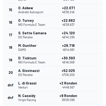
O. Askew
+22.071
15
Andretti Autosport
46'38.246
O. Turvey
+22.662
16
NIO Formula E Team
46'38.837
S. Sette Camara
+24.120
17
DS Penske
46'40.295
M. Gunther
+28.716
18
DAMS
46'44.891
D. Ticktum
+30.393
19
NIO Formula E Team
46'46.568
A. Giovinazzi
+52.025
20
DS Penske
47'08.200
L. di Grassi
+2 Ronden
dnf
Venturi
44'48.567
N. Cassidy
+9 Ronden
dnf
Virgin Racing
36'08.096