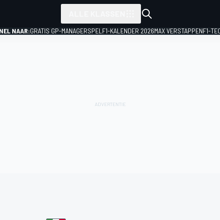
ALLE KLASSEN
NEL NAAR:
GRATIS GP-MANAGERSPEL
F1-KALENDER 2026
MAX VERSTAPPEN
F1-TE