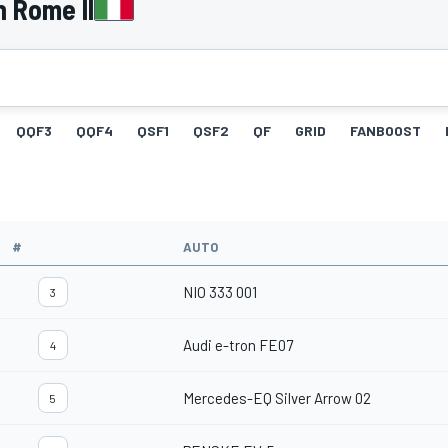
n Rome II
QQF3
QQF4
QSF1
QSF2
QF
GRID
FANBOOST
#
AUTO
NIO 333 001
3
Audi e-tron FE07
4
Mercedes-EQ Silver Arrow 02
5