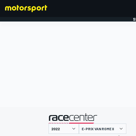
S
FORMULE 1
gepresenteerd door
E-PRIX VAN ROME II