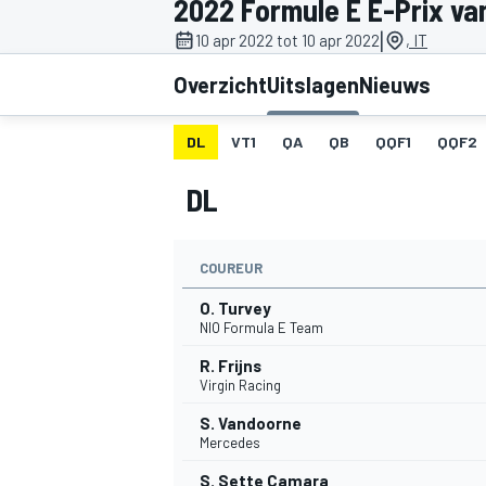
2022 Formule E E-Prix va
|
10 apr 2022 tot 10 apr 2022
, IT
Overzicht
Uitslagen
Nieuws
DL
VT1
QA
QB
QQF1
QQF2
DL
MOTOGP
COUREUR
O. Turvey
NIO Formula E Team
R. Frijns
Virgin Racing
S. Vandoorne
Mercedes
S. Sette Camara