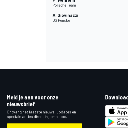
P. Wehrlein
Porsche Team
A. Giovinazzi
DS Penske
Meld je aan voor onze
Download
nieuwsbrief
Ontvang het laatste nieuws, updates en
speciale acties direct in je mailbox.