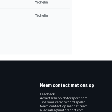
Michelin
Michelin
Neem contact met ons op
Feedback
Adverteren op Motorsport.com
Tips voor verantwoord spelen
Neem contact op met het team
nl.adsales@motorsport.com