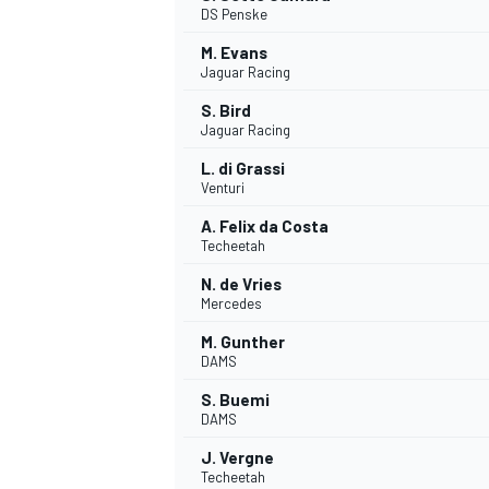
DS Penske
M. Evans
Jaguar Racing
INDYCAR
S. Bird
Jaguar Racing
L. di Grassi
Venturi
A. Felix da Costa
Techeetah
N. de Vries
Mercedes
M. Gunther
DAMS
S. Buemi
WEC
DTM
DAMS
J. Vergne
Techeetah