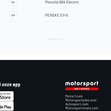
Porsche 99X Electric
94
PENSKE EV-5
99
 onze app
Motor1.com
Motorsportjobs.com
Autosport.com
Motorsportstats.com