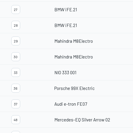
BMW iFE.21
27
BMW iFE.21
28
Mahindra M8Electro
29
Mahindra M8Electro
30
NIO 333 001
33
Porsche 99X Electric
36
Audi e-tron FE07
37
Mercedes-EQ Silver Arrow 02
48