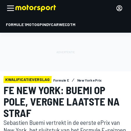
FORMULE 1
MOTOGP
INDYCAR
WEC
DTM
KWALIFICATIEVERSLAG
Formule E
New York ePrix
FE NEW YORK: BUEMI OP
POLE, VERGNE LAATSTE NA
STRAF
Sebastien Buemi vertrekt in de eerste ePrix van
New York, het sluitstuk van het Formule E-seizoen