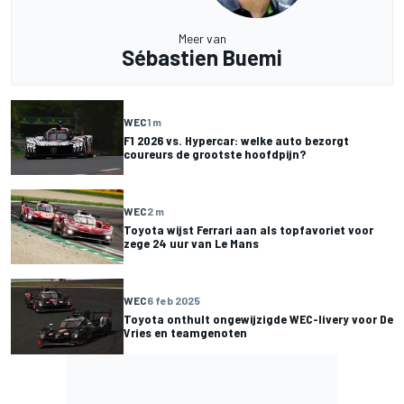
Meer van
Sébastien Buemi
WEC
1 m
F1 2026 vs. Hypercar: welke auto bezorgt
coureurs de grootste hoofdpijn?
WEC
2 m
Toyota wijst Ferrari aan als topfavoriet voor
zege 24 uur van Le Mans
WEC
6 feb 2025
Toyota onthult ongewijzigde WEC-livery voor De
Vries en teamgenoten