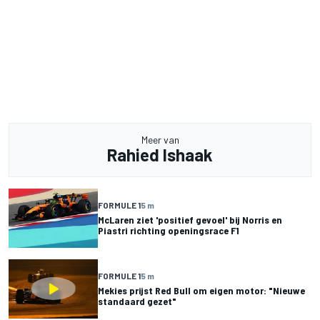
Meer van
Rahied Ishaak
FORMULE 1
5 m
McLaren ziet 'positief gevoel' bij Norris en
Piastri richting openingsrace F1
FORMULE 1
5 m
Mekies prijst Red Bull om eigen motor: "Nieuwe
standaard gezet"