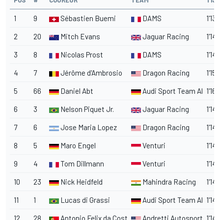
POS
#
COUREUR
TEAM
TIJD
1
9
Sébastien Buemi
DAMS
1'13.
2
20
Mitch Evans
Jaguar Racing
1'14
3
8
Nicolas Prost
DAMS
1'14
4
7
Jérôme d'Ambrosio
Dragon Racing
1'15.
5
66
Daniel Abt
Audi Sport Team Abt
1'16
6
3
Nelson Piquet Jr.
Jaguar Racing
1'14
7
6
Jose Maria Lopez
Dragon Racing
1'14
8
5
Maro Engel
Venturi
1'14
9
4
Tom Dillmann
Venturi
1'14
10
23
Nick Heidfeld
Mahindra Racing
1'14
11
1
Lucas di Grassi
Audi Sport Team Abt
1'14
12
28
Antonio Felix da Costa
Andretti Autosport
1'14