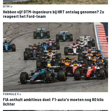
DTM
1 u
Hebben vijf DTM-ingenieurs bij HRT ontslag genomen? Zo
reageert het Ford-team
FORMULE 1
1 u
FIA onthult ambitieus doel: F1-auto's moeten nog 80 kilo
lichter