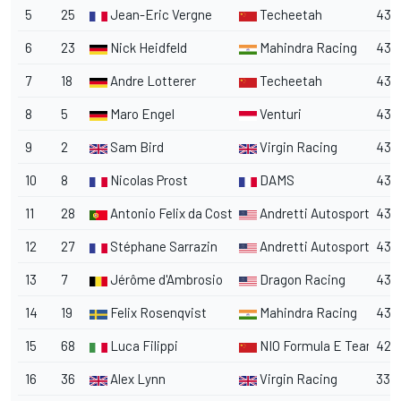
5
25
Jean-Eric Vergne
Techeetah
43
6
23
Nick Heidfeld
Mahindra Racing
43
7
18
Andre Lotterer
Techeetah
43
8
5
Maro Engel
Venturi
43
9
2
Sam Bird
Virgin Racing
43
10
8
Nicolas Prost
DAMS
43
11
28
Antonio Felix da Costa
Andretti Autosport
43
12
27
Stéphane Sarrazin
Andretti Autosport
43
13
7
Jérôme d'Ambrosio
Dragon Racing
43
14
19
Felix Rosenqvist
Mahindra Racing
43
15
68
Luca Filippi
NIO Formula E Team
42
16
36
Alex Lynn
Virgin Racing
33