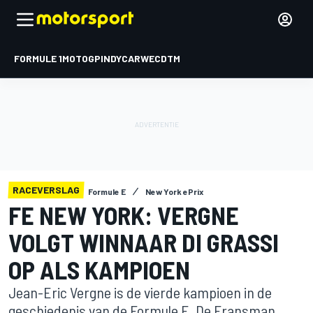
FORMULE 1
MOTOGP
INDYCAR
WEC
DTM
RACEVERSLAG
Formule E
New York ePrix
FE NEW YORK: VERGNE
VOLGT WINNAAR DI GRASSI
OP ALS KAMPIOEN
Jean-Eric Vergne is de vierde kampioen in de
geschiedenis van de Formule E. De Fransman