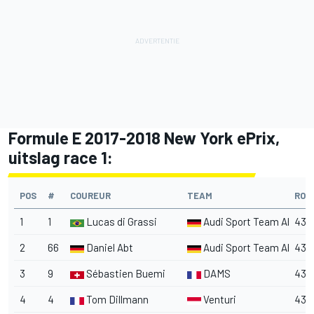
Formule E 2017-2018 New York ePrix,
uitslag race 1:
POS
#
COUREUR
TEAM
RON
1
1
Lucas di Grassi
Audi Sport Team Abt
43
2
66
Daniel Abt
Audi Sport Team Abt
43
3
9
Sébastien Buemi
DAMS
43
4
4
Tom Dillmann
Venturi
43