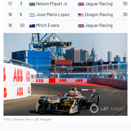
17
3
Nelson Piquet Jr.
Jaguar Racing
30
18
6
Jose Maria Lopez
Dragon Racing
30
19
20
Mitch Evans
Jaguar Racing
Foto: Steven Tee / LAT Images