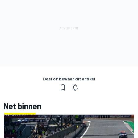
Deel of bewaar dit artikel
Net binnen