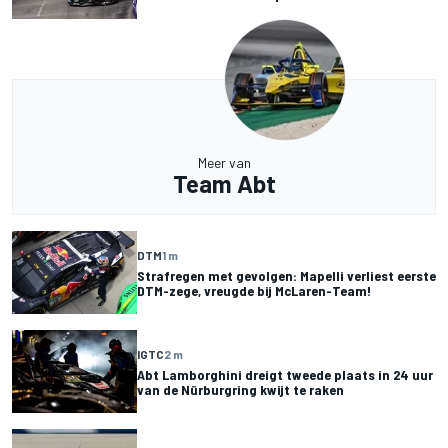
Meer van
Team Abt
DTM
1 m
Strafregen met gevolgen: Mapelli verliest eerste
DTM-zege, vreugde bij McLaren-Team!
IGTC
2 m
Abt Lamborghini dreigt tweede plaats in 24 uur
van de Nürburgring kwijt te raken