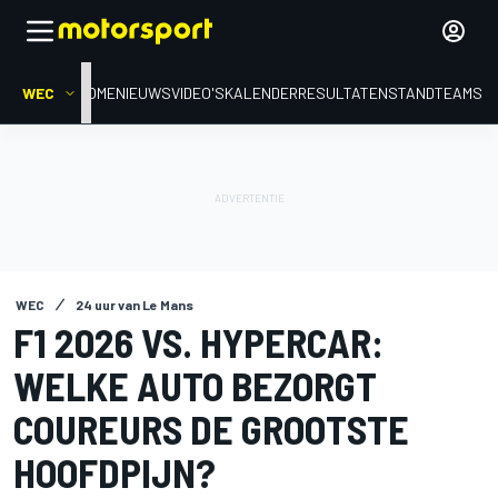
WEC
HOME
NIEUWS
VIDEO'S
KALENDER
RESULTATEN
STAND
TEAMS
WEC
24 uur van Le Mans
F1 2026 VS. HYPERCAR:
WELKE AUTO BEZORGT
COUREURS DE GROOTSTE
HOOFDPIJN?