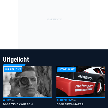
Uitgelicht
UITGELICHT
UITGELICHT
ALGEMEEN
2 m
WEC
2 m
DOOR ERWIN JAEGGI
DOOR TÉHA COURBON