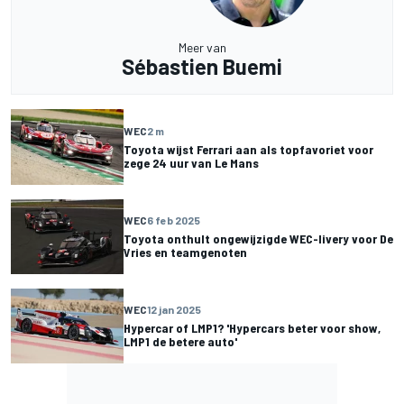
Meer van
Sébastien Buemi
WEC
2 m
Toyota wijst Ferrari aan als topfavoriet voor
zege 24 uur van Le Mans
WEC
6 feb 2025
Toyota onthult ongewijzigde WEC-livery voor De
Vries en teamgenoten
WEC
12 jan 2025
Hypercar of LMP1? 'Hypercars beter voor show,
LMP1 de betere auto'