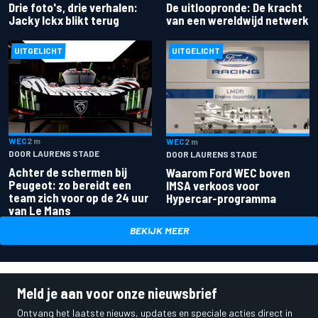
De uitloopronde: De kracht
Drie foto's, drie verhalen:
van een wereldwijd netwerk
Jacky Ickx blikt terug
UITGELICHT
UITGELICHT
WEC
2 m
WEC
2 m
DOOR LAURENS STADE
DOOR LAURENS STADE
Achter de schermen bij
Waarom Ford WEC boven
Peugeot: zo bereidt een
IMSA verkoos voor
team zich voor op de 24 uur
Hypercar-programma
van Le Mans
BEKIJK MEER
Meld je aan voor onze nieuwsbrief
Ontvang het laatste nieuws, updates en speciale acties direct in