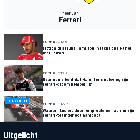
Meer van
Ferrari
FORMULE 1
2 d
Fittipaldi steunt Hamilton in jacht op F1-titel
met Ferrari
FORMULE 1
6 d
Bearman erkent dat Hamiltons opleving zijn
Ferrari-droom bemoeilijkt
UITGELICHT
FORMULE 1
27 d
Waarom Leclerc door remproblemen achter zijn
Ferrari-teamgenoot aanloopt
Uitgelicht