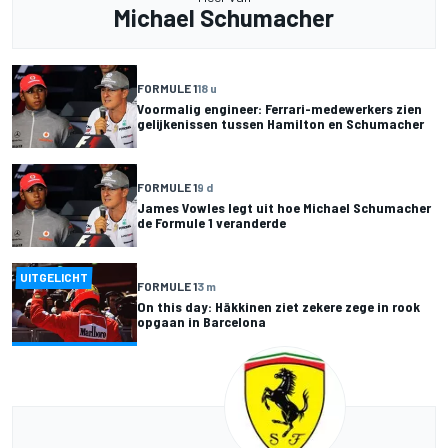
Michael Schumacher
FORMULE 1
18 u
Voormalig engineer: Ferrari-medewerkers zien
gelijkenissen tussen Hamilton en Schumacher
FORMULE 1
9 d
James Vowles legt uit hoe Michael Schumacher
de Formule 1 veranderde
UITGELICHT
FORMULE 1
3 m
On this day: Häkkinen ziet zekere zege in rook
opgaan in Barcelona