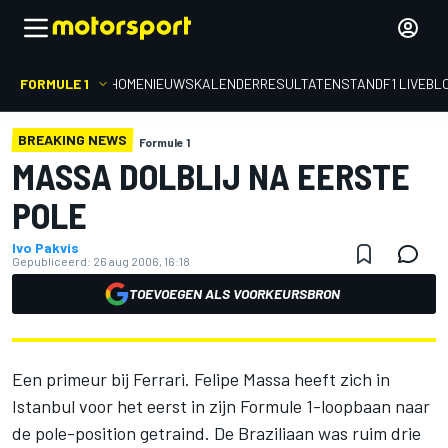
FORMULE 1
HOME
NIEUWS
KALENDER
RESULTATEN
STAND
F1 LIVEBL
BREAKING NEWS
Formule 1
MASSA DOLBLIJ NA EERSTE
POLE
Ivo Pakvis
Gepubliceerd:
26 aug 2006, 16:18
TOEVOEGEN ALS VOORKEURSBRON
Een primeur bij Ferrari. Felipe Massa heeft zich in
Istanbul voor het eerst in zijn Formule 1-loopbaan naar
de pole-position getraind. De Braziliaan was ruim drie