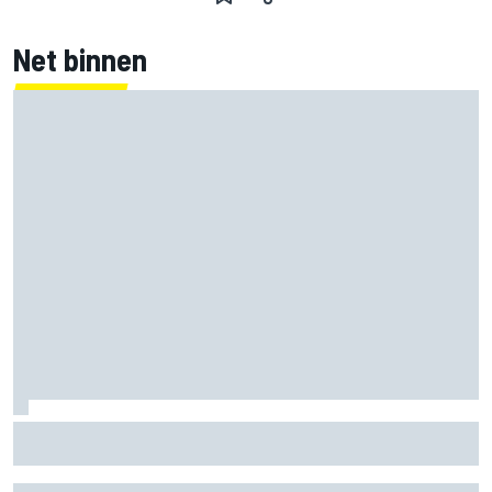
Net binnen
Mika Hakkinen twijfelde aan F1-rentree na
levensbedreigende crash in 1995