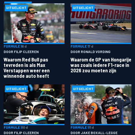
UITGELICHT
UITGELICHT
FORMULE 1
6 d
FORMULE 1
7 d
DOOR FILIP CLEEREN
DOOR RONALD VORDING
Waarom Red Bull pas
Waarom de GP van Hongarije
tevreden is als Max
was zoals iedere F1-race in
Verstappen weer een
2026 zou moeten zijn
winnende auto heeft
UITGELICHT
UITGELICHT
FORMULE 1
10 d
FORMULE 1
11 d
DOOR FILIP CLEEREN
DOOR JAKE BOXALL-LEGGE