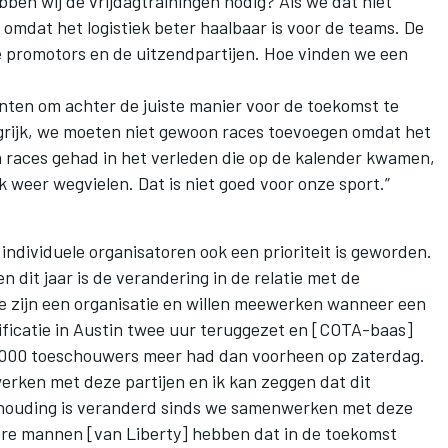
ben wij de vrijdagtrainingen nodig? Als we dat niet
omdat het logistiek beter haalbaar is voor de teams. De
 de promotors en de uitzendpartijen. Hoe vinden we een
enten om achter de juiste manier voor de toekomst te
angrijk, we moeten niet gewoon races toevoegen omdat het
 races gehad in het verleden die op de kalender kwamen,
jk weer wegvielen. Dat is niet goed voor onze sport.”
ndividuele organisatoren ook een prioriteit is geworden.
n dit jaar is de verandering in de relatie met de
e zijn een organisatie en willen meewerken wanneer een
ificatie in Austin twee uur teruggezet en [COTA-baas]
0.000 toeschouwers meer had dan voorheen op zaterdag.
erken met deze partijen en ik kan zeggen dat dit
e houding is veranderd sinds we samenwerken met deze
ere mannen [van Liberty] hebben dat in de toekomst