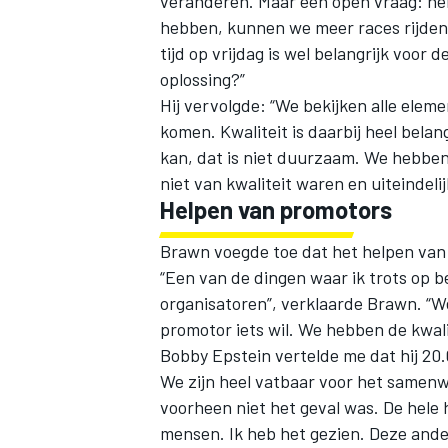
veranderen. Maar een open vraag: heb
hebben, kunnen we meer races rijden 
tijd op vrijdag is wel belangrijk voor
oplossing?”
Hij vervolgde: “We bekijken alle elem
komen. Kwaliteit is daarbij heel bel
kan, dat is niet duurzaam. We hebben
niet van kwaliteit waren en uiteindeli
Helpen van promotors
Brawn voegde toe dat het helpen van i
“Een van de dingen waar ik trots op be
organisatoren”, verklaarde Brawn. “W
promotor iets wil. We hebben de kwal
Bobby Epstein vertelde me dat hij 2
We zijn heel vatbaar voor het samenw
voorheen niet het geval was. De hel
mensen. Ik heb het gezien. Deze and