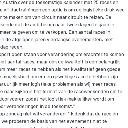
 Austin over de toekomstige kalender met 25 races en
 vrijdagtrainingen een optie is om de logistieke druk weg
r te maken om van circuit naar circuit te reizen. De
erkende dat de ambitie om naar twee dagen te gaan in
 meer te geven om te verkopen. Een aantal races in
 in de afgelopen jaren vierdaagse evenementen, met
rdag reden.
port open staan voor verandering om erachter te komen
het aantal races, maar ook de kwaliteit is een belangrijk
 om meer races te hebben als het kwalitatief geen goede
 de mogelijkheid om er een geweldige race te hebben zijn
tuurlijk meer logistieke problemen als wij meer races
e naar kijken is het format van de raceweekenden om te
 doorvoeren zodat het logistiek makkelijker wordt om
or veranderingen in de toekomst.”
op zondag niet wil veranderen. “Ik denk dat de race en
n, we proberen de basis van het evenement niet te