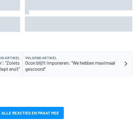
KTM mag afwijkend motoronderdeel vervangen
o
voor GP van Aragón
mineert
IG ARTIKEL
VOLGEND ARTIKEL
': "Zoiets
Ocon blijft imponeren: "We hebben maximaal
lapt eruit"
gescoord"
 ALLE REACTIES EN PRAAT MEE