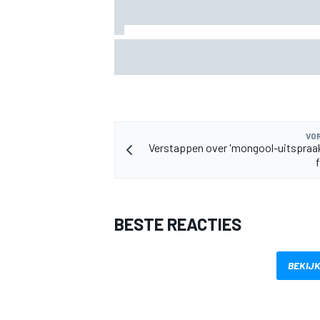
MotoGP Britse GP: teruggekeerde Marc
Bezzecchi snelste op vrijdag, Aprilia do
VOR
Verstappen over 'mongool-uitspraak
f
BESTE REACTIES
BEKIJK