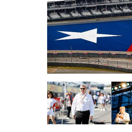
INDYCAR
WEC
DTM