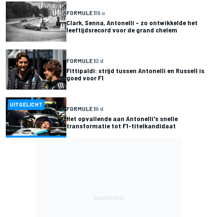
FORMULE 1
19 u
Clark, Senna, Antonelli – zo ontwikkelde het
leeftijdsrecord voor de grand chelem
FORMULE 1
2 d
Fittipaldi: strijd tussen Antonelli en Russell is
goed voor F1
UITGELICHT
FORMULE 1
9 d
Het opvallende aan Antonelli's snelle
transformatie tot F1-titelkandidaat