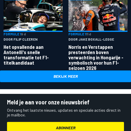
FORMULE 1
9 d
FORMULE 1
11 d
DOOR FILIP CLEEREN
DOOR JAKE BOXALL-LEGGE
Het opvallende aan
Norris en Verstappen
Antonelli's snelle
presteerden boven
transformatie tot F1-
verwachting in Hongarije -
titelkandidaat
symbolisch voor hun F1-
seizoen 2026
BEKIJK MEER
Meld je aan voor onze nieuwsbrief
Ontvang het laatste nieuws, updates en speciale acties direct in
je mailbox.
ABONNEER