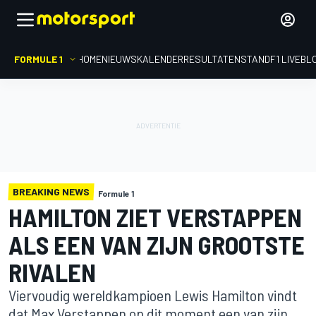
FORMULE 1
HOME
NIEUWS
KALENDER
RESULTATEN
STAND
F1 LIVEBL
BREAKING NEWS
Formule 1
HAMILTON ZIET VERSTAPPEN
ALS EEN VAN ZIJN GROOTSTE
RIVALEN
Viervoudig wereldkampioen Lewis Hamilton vindt
dat Max Verstappen op dit moment een van zijn