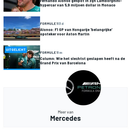
Fernando Alonso gespot in zijn Lamborghini-
hypercar van 5,9 miljoen dollar in Monaco
FORMULE 1
13 d
Alonso: F1 GP van Hongarije 'belangrijke'
opsteker voor Aston Martin
UITGELICHT
FORMULE 1
1 m
Column: Wie het slechtst geslapen heeft na de
Grand Prix van Barcelona
Meer van
Mercedes