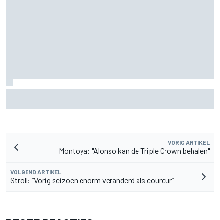
F1-rapport halverwege 2026: Williams zet schokkende
stap terug
VORIG ARTIKEL
Montoya: "Alonso kan de Triple Crown behalen"
VOLGEND ARTIKEL
Stroll: “Vorig seizoen enorm veranderd als coureur”