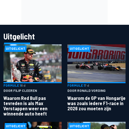
Uitgelicht
UITGELICHT
UITGELICHT
FORMULE 1
6 d
FORMULE 1
7 d
DOOR FILIP CLEEREN
DOOR RONALD VORDING
Waarom Red Bull pas
Waarom de GP van Hongarije
tevreden is als Max
was zoals iedere F1-race in
Verstappen weer een
2026 zou moeten zijn
winnende auto heeft
UITGELICHT
UITGELICHT