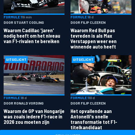
FORMULE 1
19 min
FORMULE 1
6 d
DOOR STUART CODLING
DOOR FILIP CLEEREN
Waarom Cadillac 'jaren'
Waarom Red Bull pas
nodig heeft om het niveau
tevreden is als Max
van F1-rivalen te bereiken
Verstappen weer een
winnende auto heeft
UITGELICHT
UITGELICHT
FORMULE 1
8 d
FORMULE 1
10 d
DOOR RONALD VORDING
DOOR FILIP CLEEREN
Waarom de GP van Hongarije
Het opvallende aan
was zoals iedere F1-race in
Antonelli's snelle
2026 zou moeten zijn
transformatie tot F1-
titelkandidaat