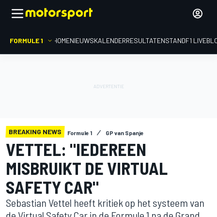
FORMULE 1
HOME
NIEUWS
KALENDER
RESULTATEN
STAND
F1 LIVEBL
BREAKING NEWS
Formule 1
GP van Spanje
VETTEL: "IEDEREEN
MISBRUIKT DE VIRTUAL
SAFETY CAR"
Sebastian Vettel heeft kritiek op het systeem van
de Virtual Safety Car in de Formule 1 na de Grand