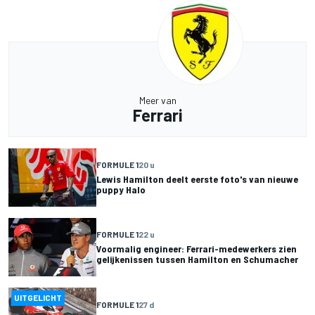
Meer van
Ferrari
FORMULE 1
20 u
Lewis Hamilton deelt eerste foto's van nieuwe
puppy Halo
FORMULE 1
22 u
Voormalig engineer: Ferrari-medewerkers zien
gelijkenissen tussen Hamilton en Schumacher
UITGELICHT
FORMULE 1
27 d