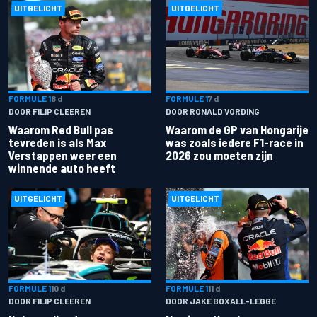
UITGELICHT
UITGELICHT
FORMULE 1
6 d
FORMULE 1
7 d
DOOR FILIP CLEEREN
DOOR RONALD VORDING
Waarom Red Bull pas
Waarom de GP van Hongarije
tevreden is als Max
was zoals iedere F1-race in
Verstappen weer een
2026 zou moeten zijn
winnende auto heeft
UITGELICHT
UITGELICHT
FORMULE 1
10 d
FORMULE 1
11 d
DOOR FILIP CLEEREN
DOOR JAKE BOXALL-LEGGE