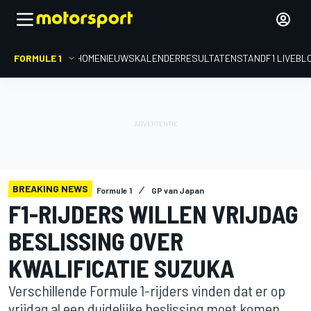
FORMULE 1
HOME
NIEUWS
KALENDER
RESULTATEN
STAND
F1 LIVEBL
BREAKING NEWS
Formule 1
GP van Japan
F1-RIJDERS WILLEN VRIJDAG
BESLISSING OVER
KWALIFICATIE SUZUKA
Verschillende Formule 1-rijders vinden dat er op
vrijdag al een duidelijke beslissing moet komen