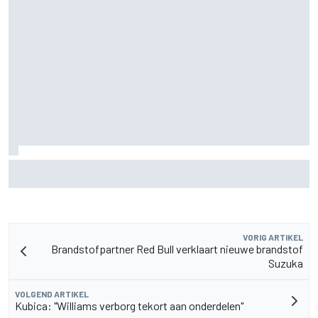
F2-talent Rafael Camara reageert op Haas F1-geruchten
voor 2027
VORIG ARTIKEL
Brandstofpartner Red Bull verklaart nieuwe brandstof
Suzuka
VOLGEND ARTIKEL
Kubica: "Williams verborg tekort aan onderdelen"