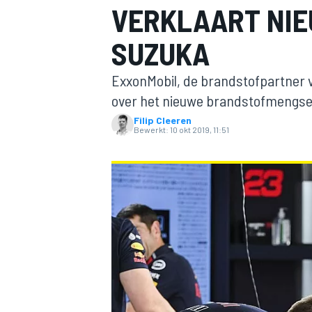
VERKLAART NI
SUZUKA
ExxonMobil, de brandstofpartner v
over het nieuwe brandstofmengsel
Filip Cleeren
Bewerkt:
10 okt 2019, 11:51
MOTOGP