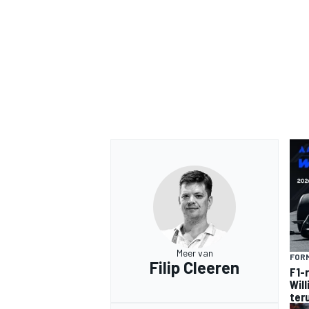
Meer van
FORM
Filip Cleeren
F1-
Wil
ter