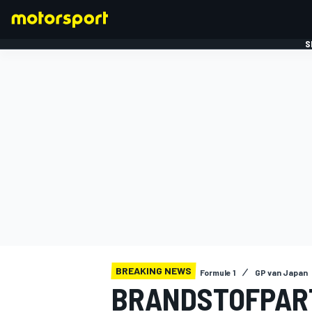
S
FORMULE 1
BREAKING NEWS
Formule 1
GP van Japan
BRANDSTOFPAR