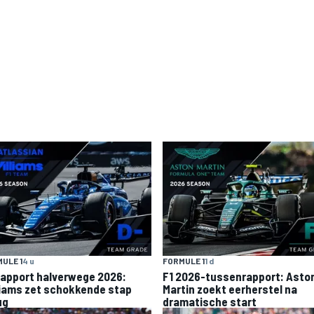
ULE 1
4 u
FORMULE 1
1 d
rapport halverwege 2026:
F1 2026-tussenrapport: Asto
liams zet schokkende stap
Martin zoekt eerherstel na
ug
dramatische start