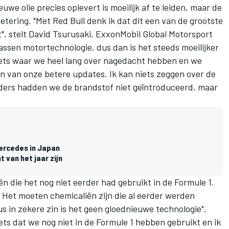
we olie precies oplevert is moeilijk af te leiden, maar de
etering. "Met Red Bull denk ik dat dit een van de grootste
t", stelt David Tsurusaki, ExxonMobil Global Motorsport
ssen motortechnologie, dus dan is het steeds moeilijker
iets waar we heel lang over nagedacht hebben en we
en van onze betere updates. Ik kan niets zeggen over de
anders hadden we de brandstof niet geïntroduceerd, maar
ercedes in Japan
 van het jaar zijn
ën die het nog niet eerder had gebruikt in de Formule 1.
t. Het moeten chemicaliën zijn die al eerder werden
s in zekere zin is het geen gloednieuwe technologie",
iets dat we nog niet in de Formule 1 hebben gebruikt en ik