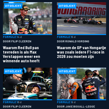
UITGELICHT
UITGELICHT
FORMULE 1
4 d
FORMULE 1
5 d
DOOR FILIP CLEEREN
DOOR RONALD VORDING
Waarom Red Bull pas
Waarom de GP van Hongarije
tevreden is als Max
was zoals iedere F1-race in
Verstappen weer een
2026 zou moeten zijn
winnende auto heeft
UITGELICHT
UITGELICHT
FORMULE 1
8 d
FORMULE 1
9 d
DOOR FILIP CLEEREN
DOOR JAKE BOXALL-LEGGE