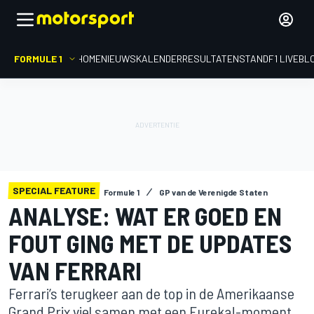
FORMULE 1
HOME
NIEUWS
KALENDER
RESULTATEN
STAND
F1 LIVEBL
SPECIAL FEATURE
Formule 1
GP van de Verenigde Staten
ANALYSE: WAT ER GOED EN
FOUT GING MET DE UPDATES
VAN FERRARI
Ferrari’s terugkeer aan de top in de Amerikaanse
Grand Prix viel samen met een Eureka!-moment.