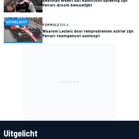
Bearman erkent dat Hamiltons opleving zijn
Ferrari-droom bemoeilijkt
UITGELICHT
FORMULE 1
25 d
Waarom Leclerc door remproblemen achter zijn
Ferrari-teamgenoot aanloopt
Uitgelicht