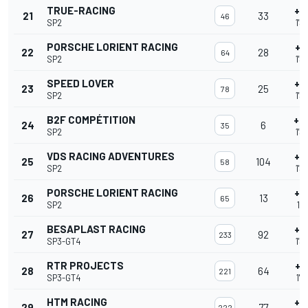
TRUE-RACING
+6
21
33
46
SP2
1'3
PORSCHE LORIENT RACING
+6
22
28
64
SP2
1'3
SPEED LOVER
+6
23
25
78
SP2
1'3
B2F COMPÉTITION
+6
24
6
35
SP2
1'3
VDS RACING ADVENTURES
+7
25
104
58
SP2
1'3
PORSCHE LORIENT RACING
+8
26
13
65
SP2
1'3
BESAPLAST RACING
+8
27
92
233
SP3-GT4
1'3
RTR PROJECTS
+8
28
64
221
SP3-GT4
1'3
HTM RACING
+8
29
77
222