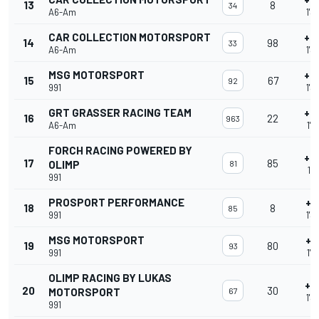
13
8
34
A6-Am
1'3
CAR COLLECTION MOTORSPORT
+4
14
98
33
A6-Am
1'3
MSG MOTORSPORT
+4
15
67
92
991
1'3
GRT GRASSER RACING TEAM
+4
16
22
963
A6-Am
1'3
FORCH RACING POWERED BY
+4
17
85
OLIMP
81
1'3
991
PROSPORT PERFORMANCE
+5
18
8
85
991
1'3
MSG MOTORSPORT
+5
19
80
93
991
1'3
OLIMP RACING BY LUKAS
+5
20
30
MOTORSPORT
67
1'3
991