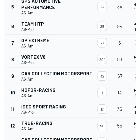
SPS AUTOMOTIVE
+1
5
34
PERFORMANCE
24
1'3
A6-Am
TEAM HTP
+1
6
94
25
A6-Pro
1'3
GP EXTREME
+2
7
6
27
A6-Am
1'3
VORTEX V8
+2
8
93
204
A6-Pro
1'3
CAR COLLECTION MOTORSPORT
+2
9
67
32
A6-Am
1'3
HOFOR-RACING
+2
10
14
1
A6-Am
1'3
IDEC SPORT RACING
+2
11
35
17
A6-Pro
1'3
TRUE-RACING
+3
12
55
56
A6-Am
1'3
CAR COLLECTION MOTORSPORT
+4