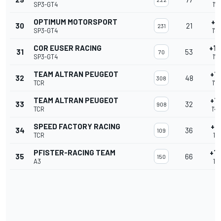
SP3-GT4
1'3
OPTIMUM MOTORSPORT
+9
30
21
231
SP3-GT4
1'3
COR EUSER RACING
+10
31
53
70
SP3-GT4
1'4
TEAM ALTRAN PEUGEOT
+11
32
48
308
TCR
1'4
TEAM ALTRAN PEUGEOT
+11
33
32
908
TCR
1'4
SPEED FACTORY RACING
+11
34
36
109
TCR
1'4
PFISTER-RACING TEAM
+17
35
66
150
A3
1'4