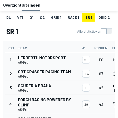
Overzicht
Uitslagen
DL
VT1
Q1
Q2
GRID 1
RACE 1
SR 1
GRID 2
SR 1
Alle statistieken
POS
TEAM
#
RONDEN
TIJ
HERBERTH MOTORSPORT
1
101
1'2
911
A6-Pro
GRT GRASSER RACING TEAM
+0
2
67
964
A6-Pro
1'2
SCUDERIA PRAHA
+0
3
42
11
A6-Pro
1'2
FORCH RACING POWERED BY
+0
4
43
OLIMP
29
1'3
A6-Pro