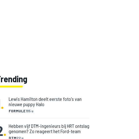
Trending
1
.
Lewis Hamilton deelt eerste foto's van
nieuwe puppy Halo
FORMULE 1
15 u
2
.
Hebben vijf DTM-ingenieurs bij HRT ontslag
genomen? Zo reageert het Ford-team
DTM
22 u