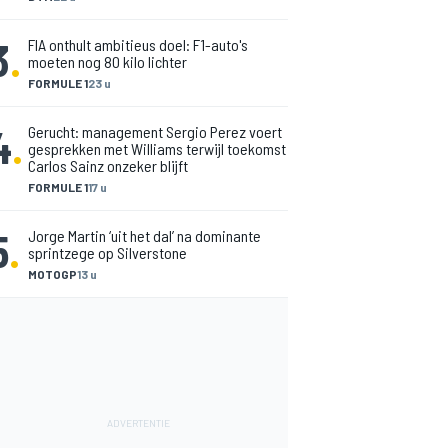
3
.
FIA onthult ambitieus doel: F1-auto's
moeten nog 80 kilo lichter
FORMULE 1
23 u
4
.
Gerucht: management Sergio Perez voert
gesprekken met Williams terwijl toekomst
Carlos Sainz onzeker blijft
FORMULE 1
17 u
5
.
Jorge Martin ‘uit het dal’ na dominante
sprintzege op Silverstone
MOTOGP
13 u