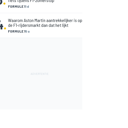
fiets tijdens F1-zomerstop
FORMULE 1
1 d
4
.
Waarom Aston Martin aantrekkelijker is op
de F1-rijdersmarkt dan dat het lijkt
FORMULE 1
5 u