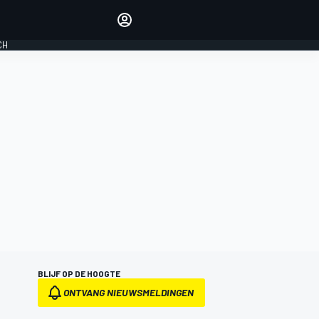
Laat je horen met de
reactiemodule
CH
LOGIN
EDITIE
NEDERLAND
BLIJF OP DE HOOGTE
ONTVANG NIEUWSMELDINGEN