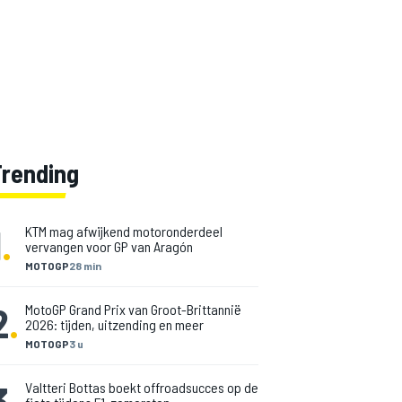
Trending
1
.
KTM mag afwijkend motoronderdeel
vervangen voor GP van Aragón
MOTOGP
28 min
2
.
MotoGP Grand Prix van Groot-Brittannië
2026: tijden, uitzending en meer
MOTOGP
3 u
3
.
Valtteri Bottas boekt offroadsucces op de