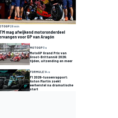
OTOGP
28 min
TM mag afwijkend motoronderdeel
ervangen voor GP van Aragón
MOTOGP
3 u
MotoGP Grand Prix van
Groot-Brittannië 2026:
tijden, uitzending en meer
FORMULE 1
4 u
F1 2026-tussenrapport:
Aston Martin zoekt
eerherstel na dramatische
start