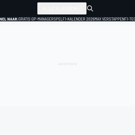
ALLE KLASSEN
NEL NAAR:
GRATIS GP-MANAGERSPEL
F1-KALENDER 2026
MAX VERSTAPPEN
F1-TE