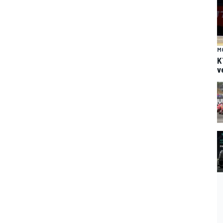
M
K
v