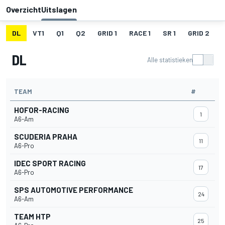
Overzicht
Uitslagen
DL
VT1
Q1
Q2
GRID 1
RACE 1
SR 1
GRID 2
DL
Alle statistieken
TEAM
#
HOFOR-RACING
1
A6-Am
SCUDERIA PRAHA
11
A6-Pro
IDEC SPORT RACING
17
A6-Pro
SPS AUTOMOTIVE PERFORMANCE
24
A6-Am
TEAM HTP
25