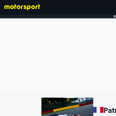
S
FORMULE 1
Pat