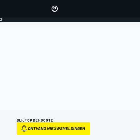
Laat je horen met de
reactiemodule
CH
LOGIN
EDITIE
NEDERLAND
BLIJF OP DE HOOGTE
ONTVANG NIEUWSMELDINGEN