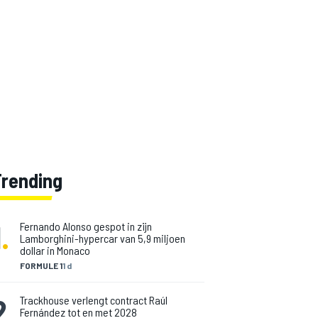
Trending
1
.
Fernando Alonso gespot in zijn
Lamborghini-hypercar van 5,9 miljoen
dollar in Monaco
FORMULE 1
1 d
2
.
Trackhouse verlengt contract Raúl
Fernández tot en met 2028