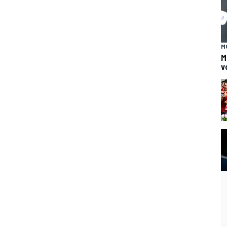
M
M
v