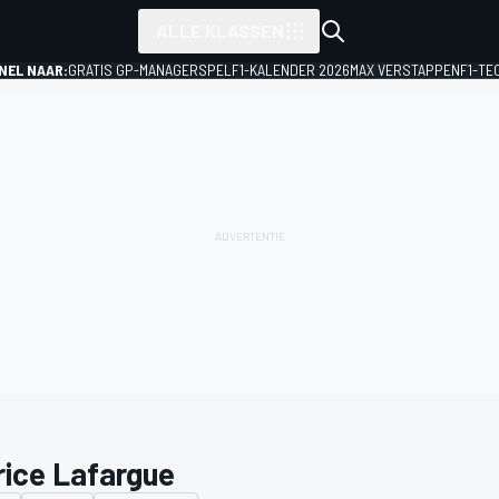
ALLE KLASSEN
NEL NAAR:
GRATIS GP-MANAGERSPEL
F1-KALENDER 2026
MAX VERSTAPPEN
F1-TE
rice Lafargue