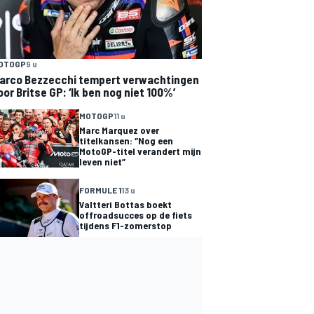
OTOGP
9 u
arco Bezzecchi tempert verwachtingen
oor Britse GP: ‘Ik ben nog niet 100%’
MOTOGP
11 u
Marc Marquez over
titelkansen: “Nog een
MotoGP-titel verandert mijn
leven niet”
FORMULE 1
13 u
Valtteri Bottas boekt
offroadsucces op de fiets
tijdens F1-zomerstop