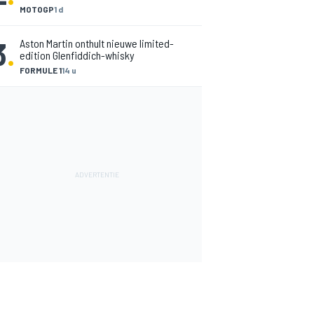
MOTOGP
1 d
3
.
Aston Martin onthult nieuwe limited-
edition Glenfiddich-whisky
FORMULE 1
14 u