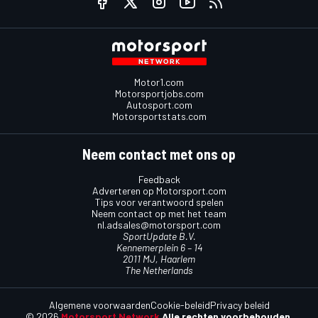
Motor1.com
Motorsportjobs.com
Autosport.com
Motorsportstats.com
Neem contact met ons op
Feedback
Adverteren op Motorsport.com
Tips voor verantwoord spelen
Neem contact op met het team
nl.adsales@motorsport.com
SportUpdate B.V.
Kennemerplein 6 – 14
2011 MJ, Haarlem
The Netherlands
Algemene voorwaarden
Cookie-beleid
Privacy beleid
© 2026
Motorsport Network
Alle rechten voorbehouden.