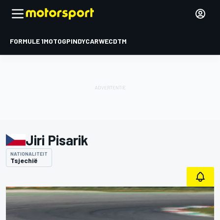
FORMULE 1
MOTOGP
INDYCAR
WEC
DTM
Jiri Pisarik
NATIONALITEIT
Tsjechië