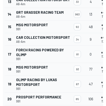
13
4
33
A6-Am
1'3
GRT GRASSER RACING TEAM
+4
14
13
963
A6-Am
1'3
MSG MOTORSPORT
+4
15
48
92
991
1'3
CAR COLLECTION MOTORSPORT
+4
16
9
34
A6-Am
1'3
FORCH RACING POWERED BY
+4
17
0
OLIMP
81
1'3
991
MSG MOTORSPORT
+4
18
77
93
991
1'3
OLIMP RACING BY LUKAS
+5
19
47
MOTORSPORT
67
1'3
991
PROSPORT PERFORMANCE
+5
20
106
85
991
1'3