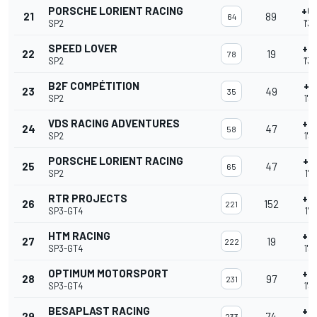
PORSCHE LORIENT RACING
+6
21
89
64
SP2
1'3
SPEED LOVER
+6
22
19
78
SP2
1'3
B2F COMPÉTITION
+6
23
49
35
SP2
1'3
VDS RACING ADVENTURES
+7
24
47
58
SP2
1'3
PORSCHE LORIENT RACING
+7
25
47
65
SP2
1'3
RTR PROJECTS
+8
26
152
221
SP3-GT4
1'3
HTM RACING
+8
27
19
222
SP3-GT4
1'3
OPTIMUM MOTORSPORT
+9
28
97
231
SP3-GT4
1'3
BESAPLAST RACING
+9
29
74
233