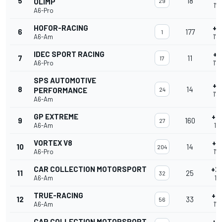
5
18
OLIMP
29
1'3
A6-Pro
HOFOR-RACING
+0
6
177
1
A6-Am
1'3
IDEC SPORT RACING
+1
7
11
17
A6-Pro
1'3
SPS AUTOMOTIVE
+1
8
14
PERFORMANCE
24
1'3
A6-Am
GP EXTREME
+2
9
160
27
A6-Am
1'3
VORTEX V8
+2
10
14
204
A6-Pro
1'3
CAR COLLECTION MOTORSPORT
+2
11
25
32
A6-Am
1'3
TRUE-RACING
+2
12
33
56
A6-Am
1'3
CAR COLLECTION MOTORSPORT
+4