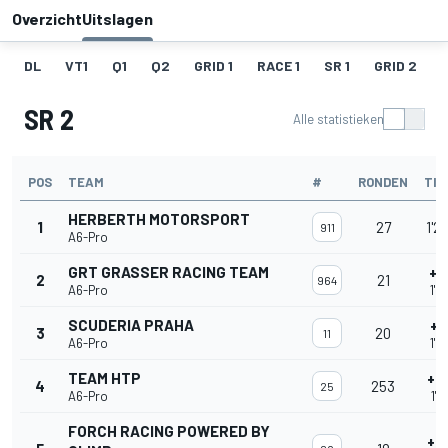
Overzicht
Uitslagen
DL
VT1
Q1
Q2
GRID 1
RACE 1
SR 1
GRID 2
SR 2
Alle statistieken
POS
TEAM
#
RONDEN
TIJ
HERBERTH MOTORSPORT
1
27
1'2
911
A6-Pro
GRT GRASSER RACING TEAM
+0
2
21
964
A6-Pro
1'2
SCUDERIA PRAHA
+0
3
20
11
A6-Pro
1'2
TEAM HTP
+0
4
253
25
A6-Pro
1'3
FORCH RACING POWERED BY
+0