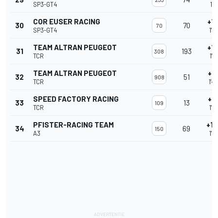
SP3-GT4
1'3
COR EUSER RACING
+10
30
70
70
SP3-GT4
1'3
TEAM ALTRAN PEUGEOT
+11
31
193
308
TCR
1'4
TEAM ALTRAN PEUGEOT
+11
32
51
908
TCR
1'4
SPEED FACTORY RACING
+11
33
13
109
TCR
1'4
PFISTER-RACING TEAM
+16
34
69
150
A3
1'4