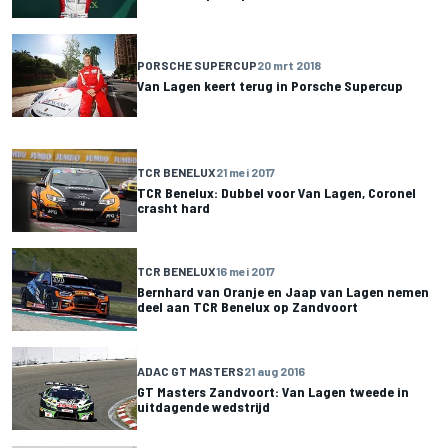
PORSCHE SUPERCUP
20 mrt 2018
Van Lagen keert terug in Porsche Supercup
TCR BENELUX
21 mei 2017
TCR Benelux: Dubbel voor Van Lagen, Coronel
crasht hard
TCR BENELUX
16 mei 2017
Bernhard van Oranje en Jaap van Lagen nemen
deel aan TCR Benelux op Zandvoort
ADAC GT MASTERS
21 aug 2016
GT Masters Zandvoort: Van Lagen tweede in
uitdagende wedstrijd