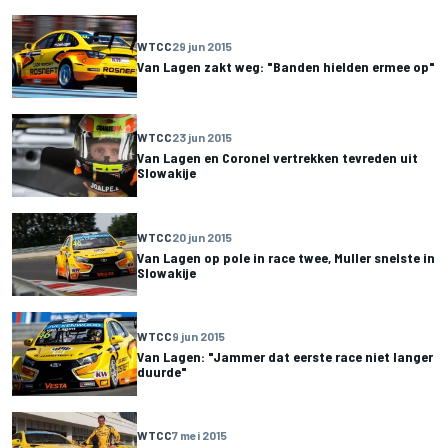
WTCC
29 jun 2015
Van Lagen zakt weg: "Banden hielden ermee op"
WTCC
23 jun 2015
Van Lagen en Coronel vertrekken tevreden uit
Slowakije
WTCC
20 jun 2015
Van Lagen op pole in race twee, Muller snelste in
Slowakije
WTCC
9 jun 2015
Van Lagen: "Jammer dat eerste race niet langer
duurde"
WTCC
7 mei 2015