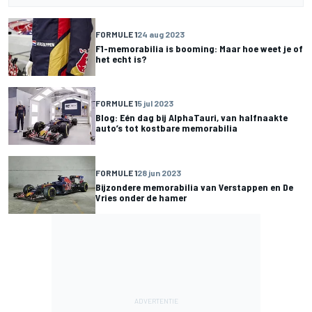
FORMULE 1
24 aug 2023
F1-memorabilia is booming: Maar hoe weet je of
het echt is?
FORMULE 1
5 jul 2023
Blog: Eén dag bij AlphaTauri, van halfnaakte
auto’s tot kostbare memorabilia
FORMULE 1
28 jun 2023
Bijzondere memorabilia van Verstappen en De
Vries onder de hamer