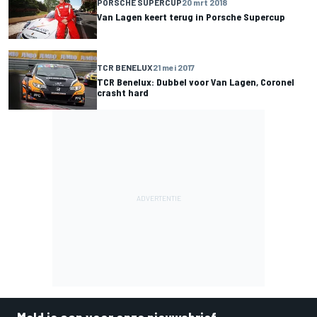
PORSCHE SUPERCUP
20 mrt 2018
Van Lagen keert terug in Porsche Supercup
TCR BENELUX
21 mei 2017
TCR Benelux: Dubbel voor Van Lagen, Coronel
crasht hard