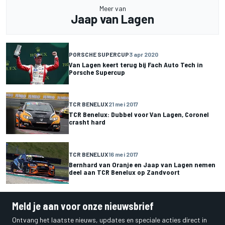
Meer van
Jaap van Lagen
PORSCHE SUPERCUP
3 apr 2020
Van Lagen keert terug bij Fach Auto Tech in
Porsche Supercup
TCR BENELUX
21 mei 2017
TCR Benelux: Dubbel voor Van Lagen, Coronel
crasht hard
TCR BENELUX
16 mei 2017
Bernhard van Oranje en Jaap van Lagen nemen
deel aan TCR Benelux op Zandvoort
Meld je aan voor onze nieuwsbrief
Ontvang het laatste nieuws, updates en speciale acties direct in