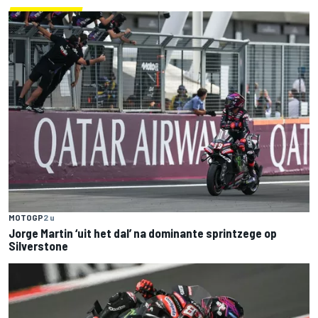
MOTOGP
2 u
Jorge Martin ‘uit het dal’ na dominante sprintzege op
Silverstone