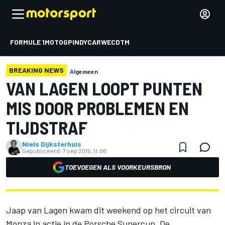
FORMULE 1
MOTOGP
INDYCAR
WEC
DTM
BREAKING NEWS
Algemeen
VAN LAGEN LOOPT PUNTEN
MIS DOOR PROBLEMEN EN
TIJDSTRAF
Niels Dijksterhuis
Gepubliceerd:
7 sep 2015, 11:06
TOEVOEGEN ALS VOORKEURSBRON
Jaap van Lagen kwam dit weekend op het circuit van
Monza in actie in de Porsche Supercup. De