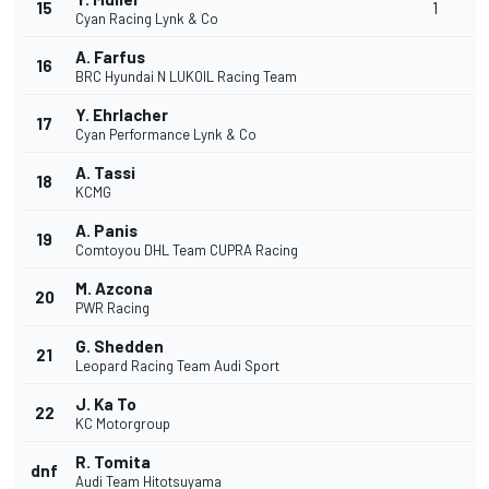
15
1
Cyan Racing Lynk & Co
A. Farfus
16
BRC Hyundai N LUKOIL Racing Team
Y. Ehrlacher
17
Cyan Performance Lynk & Co
A. Tassi
18
KCMG
A. Panis
19
Comtoyou DHL Team CUPRA Racing
M. Azcona
20
PWR Racing
G. Shedden
21
Leopard Racing Team Audi Sport
J. Ka To
22
KC Motorgroup
R. Tomita
dnf
Audi Team Hitotsuyama