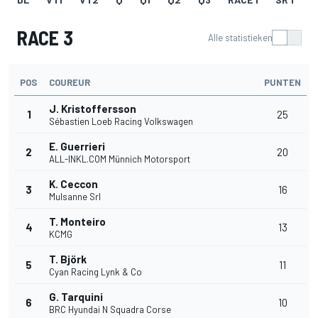
RACE 3
Alle statistieken
POS
COUREUR
PUNTEN
J. Kristoffersson
1
25
Sébastien Loeb Racing Volkswagen
E. Guerrieri
2
20
ALL-INKL.COM Münnich Motorsport
K. Ceccon
3
16
Mulsanne Srl
T. Monteiro
4
13
KCMG
T. Björk
5
11
Cyan Racing Lynk & Co
G. Tarquini
6
10
BRC Hyundai N Squadra Corse