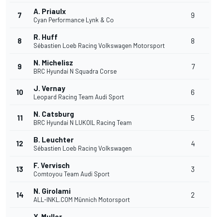
A. Priaulx
7
9
Cyan Performance Lynk & Co
R. Huff
8
8
Sébastien Loeb Racing Volkswagen Motorsport
N. Michelisz
9
7
BRC Hyundai N Squadra Corse
J. Vernay
10
6
Leopard Racing Team Audi Sport
N. Catsburg
11
5
BRC Hyundai N LUKOIL Racing Team
B. Leuchter
12
4
Sébastien Loeb Racing Volkswagen
F. Vervisch
13
3
Comtoyou Team Audi Sport
N. Girolami
14
2
ALL-INKL.COM Münnich Motorsport
Y. Muller