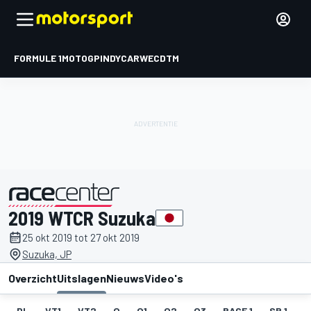
FORMULE 1
MOTOGP
INDYCAR
WEC
DTM
2019 WTCR Suzuka
gepresenteerd door
25 okt 2019 tot 27 okt 2019
Suzuka, JP
Overzicht
Uitslagen
Nieuws
Video's
DL
VT1
VT2
Q
Q1
Q2
Q3
RACE 1
SR 1
R