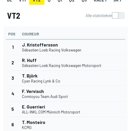
VT2
Alle statistieken
POS
COUREUR
J. Kristoffersson
1
Sébastien Loeb Racing Volkswagen
R. Huff
2
Sébastien Loeb Racing Volkswagen Motorsport
T. Björk
3
Cyan Racing Lynk & Co
F. Vervisch
4
Comtoyou Team Audi Sport
E. Guerrieri
5
ALL-INKL.COM Münnich Motorsport
T. Monteiro
6
KCMG