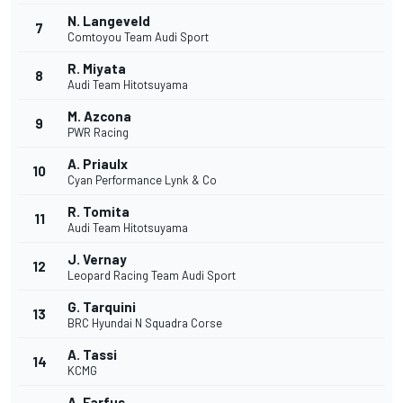
N. Langeveld
7
Comtoyou Team Audi Sport
R. Miyata
8
Audi Team Hitotsuyama
M. Azcona
9
PWR Racing
A. Priaulx
10
Cyan Performance Lynk & Co
R. Tomita
11
Audi Team Hitotsuyama
J. Vernay
12
Leopard Racing Team Audi Sport
G. Tarquini
13
BRC Hyundai N Squadra Corse
A. Tassi
14
KCMG
A. Farfus