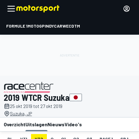
FORMULE 1
MOTOGP
INDYCAR
WEC
DTM
2019 WTCR Suzuka
gepresenteerd door
25 okt 2019 tot 27 okt 2019
Suzuka, JP
Overzicht
Uitslagen
Nieuws
Video's
DL
VT1
VT2
Q
Q1
Q2
Q3
RACE 1
SR 1
R