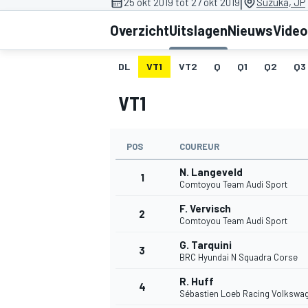
|
25 okt 2019 tot 27 okt 2019
Suzuka, JP
Overzicht
Uitslagen
Nieuws
Video
DL
VT1
VT2
Q
Q1
Q2
Q3
VT1
POS
COUREUR
MOTOGP
N. Langeveld
1
Comtoyou Team Audi Sport
F. Vervisch
2
Comtoyou Team Audi Sport
G. Tarquini
3
BRC Hyundai N Squadra Corse
R. Huff
4
Sébastien Loeb Racing Volkswa