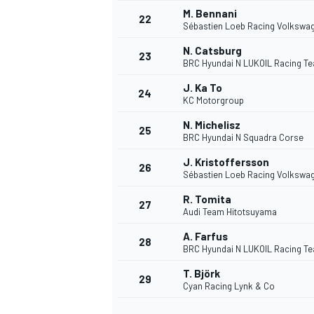
M. Bennani
22
Sébastien Loeb Racing Volkswa
N. Catsburg
23
BRC Hyundai N LUKOIL Racing T
J. Ka To
24
KC Motorgroup
N. Michelisz
25
BRC Hyundai N Squadra Corse
J. Kristoffersson
26
Sébastien Loeb Racing Volkswa
R. Tomita
27
Audi Team Hitotsuyama
A. Farfus
28
BRC Hyundai N LUKOIL Racing T
T. Björk
29
Cyan Racing Lynk & Co