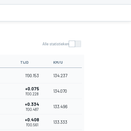
Alle statistieken
TIJD
KM/U
1'00.153
134.237
+0.075
134.070
1'00.228
+0.334
133.496
1'00.487
+0.408
133.333
1'00.561