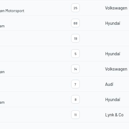
Volkswagen
25
gen Motorsport
Hyundai
88
eam
19
Hyundai
5
Volkswagen
14
gen
Audi
7
Hyundai
8
eam
Lynk & Co
11