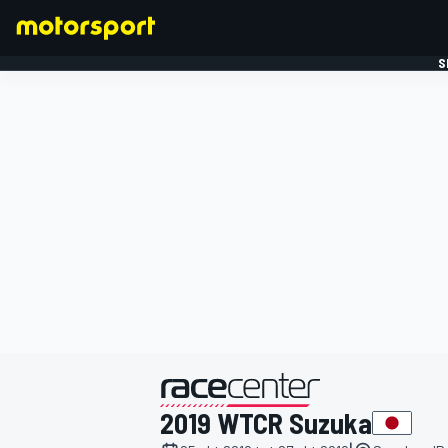
S
FORMULE 1
gepresenteerd door
2019 WTCR Suzuka