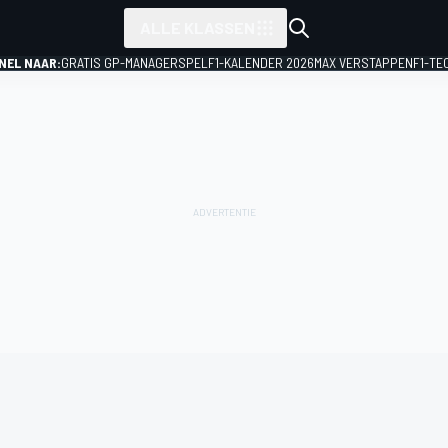
ALLE KLASSEN
NEL NAAR:
GRATIS GP-MANAGERSPEL
F1-KALENDER 2026
MAX VERSTAPPEN
F1-TE