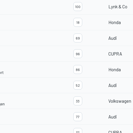
Lynk & Co
100
Honda
18
Audi
69
CUPRA
96
Honda
86
rt
Audi
52
Volkswagen
33
gen
Audi
77
CUPRA
37