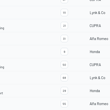
Lynk & Co
111
CUPRA
21
ing
Alfa Romeo
31
Honda
9
CUPRA
50
ing
Lynk & Co
68
Honda
29
rt
Alfa Romeo
55