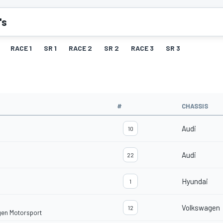
's
RACE 1
SR 1
RACE 2
SR 2
RACE 3
SR 3
#
CHASSIS
Audi
10
Audi
22
Hyundai
1
Volkswagen
12
gen Motorsport