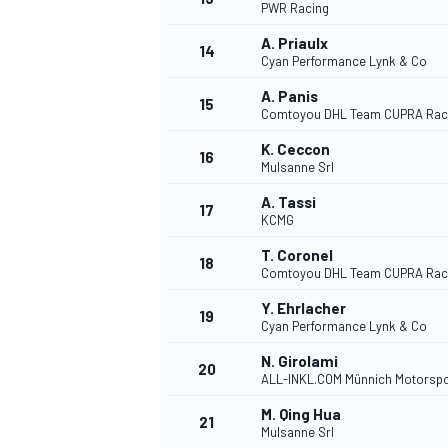
PWR Racing
A. Priaulx
14
Cyan Performance Lynk & Co
A. Panis
15
Comtoyou DHL Team CUPRA Rac
K. Ceccon
16
Mulsanne Srl
A. Tassi
17
KCMG
T. Coronel
18
Comtoyou DHL Team CUPRA Rac
Y. Ehrlacher
19
Cyan Performance Lynk & Co
N. Girolami
20
ALL-INKL.COM Münnich Motorspo
M. Qing Hua
21
Mulsanne Srl