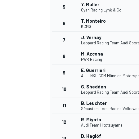
Y. Muller
5
Cyan Racing Lynk & Co
T. Monteiro
6
INDYCAR
KCMG
J. Vernay
7
Leopard Racing Team Audi Sport
M. Azcona
8
PWR Racing
E. Guerrieri
9
ALL-INKL.COM Münnich Motorspo
G. Shedden
10
Leopard Racing Team Audi Sport
B. Leuchter
11
Sébastien Loeb Racing Volkswa
WEC
DTM
R. Miyata
12
Audi Team Hitotsuyama
D. Haglöf
13