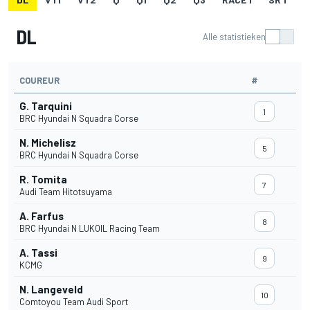
DL
Alle statistieken
COUREUR
#
G. Tarquini
1
BRC Hyundai N Squadra Corse
N. Michelisz
5
BRC Hyundai N Squadra Corse
R. Tomita
7
Audi Team Hitotsuyama
A. Farfus
8
BRC Hyundai N LUKOIL Racing Team
A. Tassi
9
KCMG
N. Langeveld
10
Comtoyou Team Audi Sport