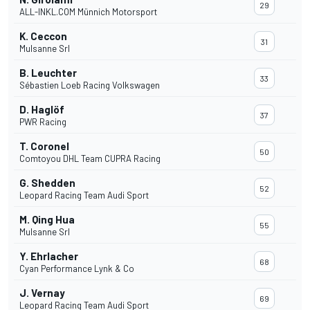
29
ALL-INKL.COM Münnich Motorsport
K. Ceccon
31
Mulsanne Srl
B. Leuchter
33
Sébastien Loeb Racing Volkswagen
D. Haglöf
37
PWR Racing
T. Coronel
50
Comtoyou DHL Team CUPRA Racing
G. Shedden
52
Leopard Racing Team Audi Sport
M. Qing Hua
55
Mulsanne Srl
Y. Ehrlacher
68
Cyan Performance Lynk & Co
J. Vernay
69
Leopard Racing Team Audi Sport