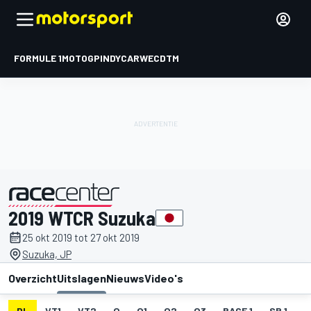
FORMULE 1
MOTOGP
INDYCAR
WEC
DTM
2019 WTCR Suzuka
gepresenteerd door
25 okt 2019 tot 27 okt 2019
Suzuka, JP
Overzicht
Uitslagen
Nieuws
Video's
DL
VT1
VT2
Q
Q1
Q2
Q3
RACE 1
SR 1
R