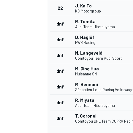
J. Ka To
22
KC Motorgroup
R. Tomita
dnf
Audi Team Hitotsuyama
D. Haglöf
dnf
PWR Racing
N. Langeveld
dnf
Comtoyou Team Audi Sport
M. Qing Hua
dnf
Mulsanne Srl
M. Bennani
dnf
Sébastien Loeb Racing Volkswag
R. Miyata
dnf
Audi Team Hitotsuyama
T. Coronel
dnf
Comtoyou DHL Team CUPRA Raci