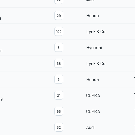
Honda
29
t
Lynk & Co
100
Hyundai
8
am
Lynk & Co
68
Honda
9
CUPRA
21
ng
CUPRA
96
Audi
52