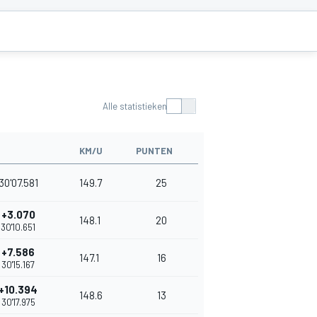
Alle statistieken
KM/U
PUNTEN
30'07.581
149.7
25
+3.070
148.1
20
30'10.651
+7.586
147.1
16
30'15.167
+10.394
148.6
13
30'17.975