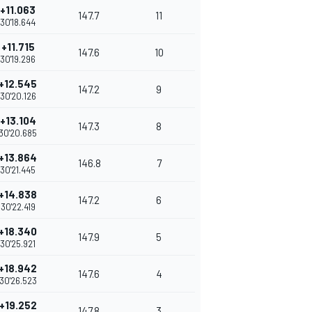
+11.063
147.7
11
30'18.644
+11.715
147.6
10
30'19.296
+12.545
147.2
9
30'20.126
+13.104
147.3
8
30'20.685
+13.864
146.8
7
30'21.445
+14.838
147.2
6
30'22.419
+18.340
147.9
5
30'25.921
+18.942
147.6
4
30'26.523
+19.252
147.8
3