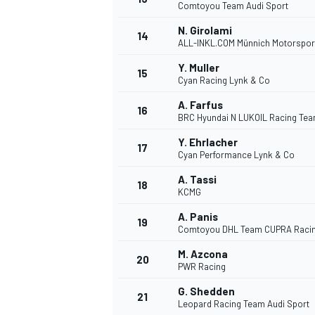
Comtoyou Team Audi Sport
N. Girolami
14
ALL-INKL.COM Münnich Motorspor
Y. Muller
15
Cyan Racing Lynk & Co
A. Farfus
16
BRC Hyundai N LUKOIL Racing Te
Y. Ehrlacher
17
Cyan Performance Lynk & Co
A. Tassi
18
KCMG
A. Panis
19
Comtoyou DHL Team CUPRA Raci
M. Azcona
20
PWR Racing
G. Shedden
21
Leopard Racing Team Audi Sport