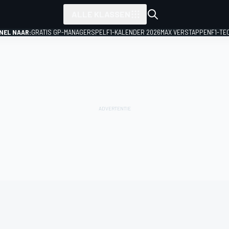
ALLE KLASSEN
NEL NAAR:
GRATIS GP-MANAGERSPEL
F1-KALENDER 2026
MAX VERSTAPPEN
F1-TE