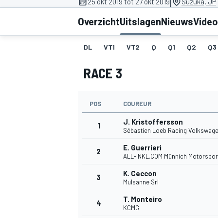
|
25 okt 2019 tot 27 okt 2019
Suzuka, JP
Overzicht
Uitslagen
Nieuws
Video
DL
VT1
VT2
Q
Q1
Q2
Q3
RACE 3
POS
COUREUR
MOTOGP
J. Kristoffersson
1
Sébastien Loeb Racing Volkswag
E. Guerrieri
2
ALL-INKL.COM Münnich Motorspor
K. Ceccon
3
Mulsanne Srl
T. Monteiro
4
KCMG