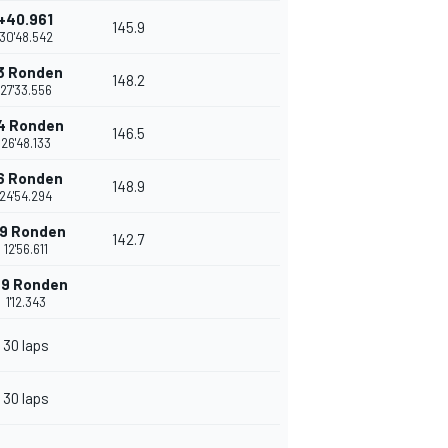
+40.961
145.9
30'48.542
3 Ronden
148.2
27'33.556
4 Ronden
146.5
26'48.133
6 Ronden
148.9
24'54.294
19 Ronden
142.7
12'56.611
29 Ronden
1'12.343
30 laps
30 laps