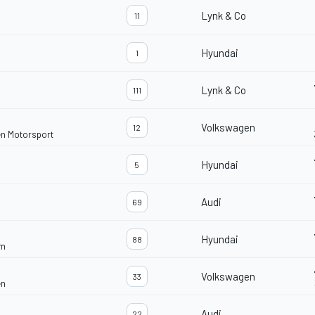
Lynk & Co
11
Hyundai
1
Lynk & Co
111
Volkswagen
12
en Motorsport
Hyundai
5
Audi
69
Hyundai
88
am
Volkswagen
33
en
Audi
22