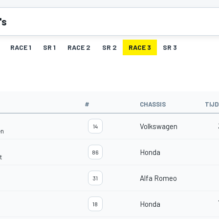
's
RACE 1
SR 1
RACE 2
SR 2
RACE 3
SR 3
#
CHASSIS
TIJD
Volkswagen
14
en
Honda
86
t
Alfa Romeo
31
Honda
18