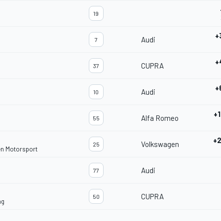
19
+
Audi
7
+
CUPRA
37
+
Audi
10
+
Alfa Romeo
55
+
Volkswagen
25
en Motorsport
Audi
77
CUPRA
50
ng