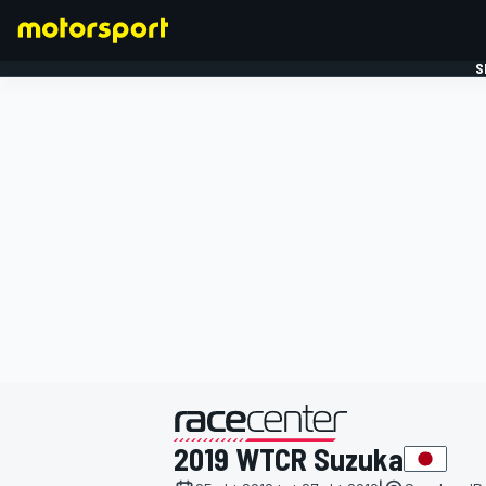
S
FORMULE 1
gepresenteerd door
2019 WTCR Suzuka