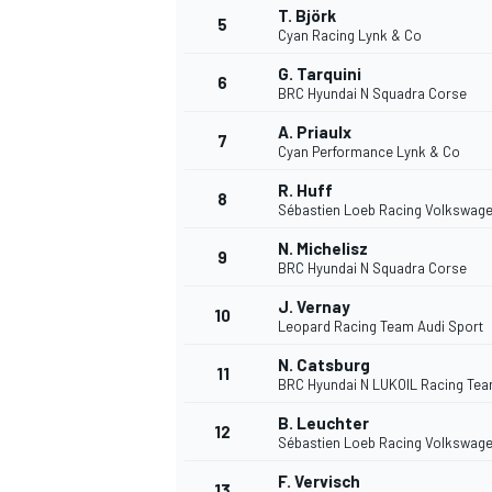
T. Björk
5
Cyan Racing Lynk & Co
G. Tarquini
6
INDYCAR
BRC Hyundai N Squadra Corse
A. Priaulx
7
Cyan Performance Lynk & Co
R. Huff
8
Sébastien Loeb Racing Volkswag
N. Michelisz
9
BRC Hyundai N Squadra Corse
J. Vernay
10
Leopard Racing Team Audi Sport
N. Catsburg
11
BRC Hyundai N LUKOIL Racing Te
WEC
DTM
B. Leuchter
12
Sébastien Loeb Racing Volkswag
F. Vervisch
13