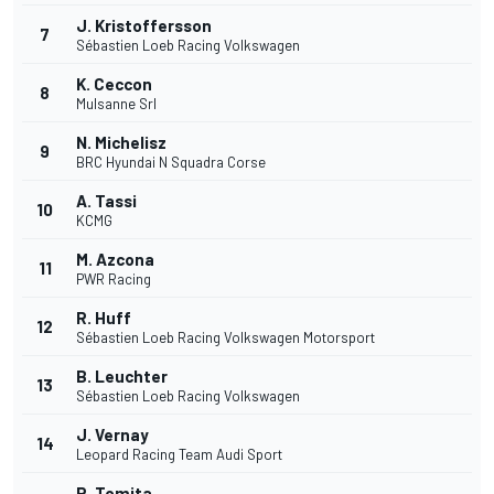
J. Kristoffersson
7
Sébastien Loeb Racing Volkswagen
K. Ceccon
8
Mulsanne Srl
N. Michelisz
9
BRC Hyundai N Squadra Corse
A. Tassi
10
KCMG
M. Azcona
11
PWR Racing
R. Huff
12
Sébastien Loeb Racing Volkswagen Motorsport
B. Leuchter
13
Sébastien Loeb Racing Volkswagen
J. Vernay
14
Leopard Racing Team Audi Sport
R. Tomita