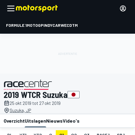
FORMULE 1
MOTOGP
INDYCAR
WEC
DTM
2019 WTCR Suzuka
gepresenteerd door
25 okt 2019 tot 27 okt 2019
Suzuka, JP
Overzicht
Uitslagen
Nieuws
Video's
DL
VT1
VT2
Q
Q1
Q2
Q3
RACE 1
SR 1
R